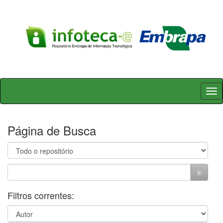
Skip
navigation
Página de Busca
Filtros correntes: