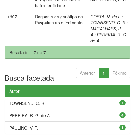
baixa fertilidade.
1997
Resposta de genótipo de
COSTA, N. de L.
;
Paspalum ao diferimento.
TOWNSEND, C. R.
;
MAGALHAES, J.
A.
;
PEREIRA, R. G.
de A.
Resultado 1-7 de 7.
Anterior
1
Póximo
Busca facetada
Autor
TOWNSEND, C. R.
7
PEREIRA, R. G. de A.
4
PAULINO, V. T.
1