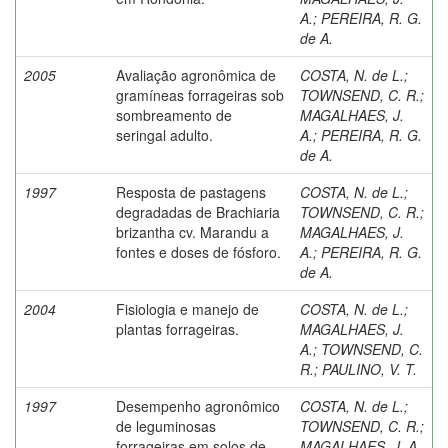
A.
;
PEREIRA, R. G.
de A.
2005
Avaliação agronômica de
COSTA, N. de L.
;
gramíneas forrageiras sob
TOWNSEND, C. R.
;
sombreamento de
MAGALHAES, J.
seringal adulto.
A.
;
PEREIRA, R. G.
de A.
1997
Resposta de pastagens
COSTA, N. de L.
;
degradadas de Brachiaria
TOWNSEND, C. R.
;
brizantha cv. Marandu a
MAGALHAES, J.
fontes e doses de fósforo.
A.
;
PEREIRA, R. G.
de A.
2004
Fisiologia e manejo de
COSTA, N. de L.
;
plantas forrageiras.
MAGALHAES, J.
A.
;
TOWNSEND, C.
R.
;
PAULINO, V. T.
1997
Desempenho agronômico
COSTA, N. de L.
;
de leguminosas
TOWNSEND, C. R.
;
forrageiras em solos de
MAGALHAES, J. A.