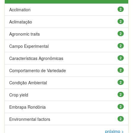
Acclimation
2
Aclimatação
2
Agronomic traits
2
Campo Experimental
2
Características Agronômicas
2
Comportamento de Variedade
2
Condição Ambiental
2
Crop yield
2
Embrapa Rondônia
2
Environmental factors
2
próximo >