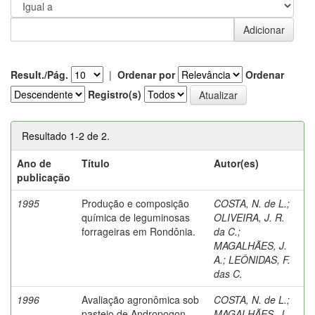
Result./Pág.
|
Ordenar por
Ordenar
Registro(s)
Resultado 1-2 de 2.
Ano de
Título
Autor(es)
publicação
1995
Produção e composição
COSTA, N. de L.
;
química de leguminosas
OLIVEIRA, J. R.
forrageiras em Rondônia.
da C.
;
MAGALHÃES, J.
A.
;
LEÔNIDAS, F.
das C.
1996
Avaliação agronômica sob
COSTA, N. de L.
;
pastejo de Andropogon
MAGALHÃES, J.