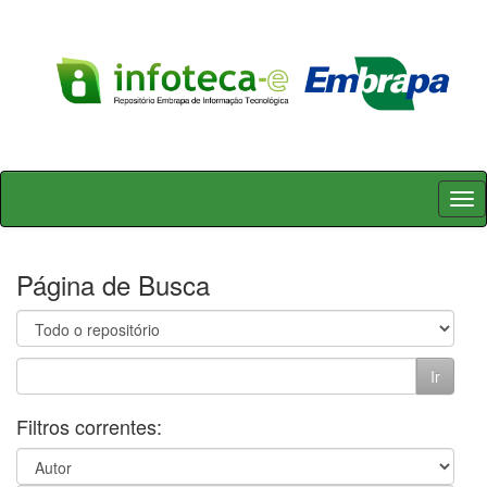
Skip
navigation
Página de Busca
Filtros correntes: