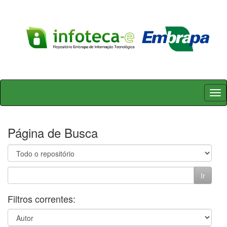
Skip
navigation
Página de Busca
Filtros correntes: