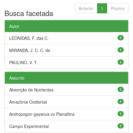
Anterior
1
Póximo
Busca facetada
Autor
LEÔNIDAS, F. das C.
1
MIRANDA, J. C. C. de
1
PAULINO, V. T.
1
Assunto
Absorção de Nutrientes
1
Amazônia Ocidental
1
Andropogon gayanus cv Planaltina
1
Campo Experimental
1