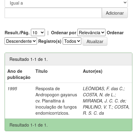
Result./Pág.
|
Ordenar por
Ordenar
Registro(s)
Resultado 1-1 de 1.
Ano de
Título
Autor(es)
publicação
1995
Resposta de
LEÔNIDAS, F. das C.
;
Andropogon gayanus
COSTA, N. de L.
;
cv. Planaltina á
MIRANDA, J. C. C. de
;
inoculação de fungos
PAULINO, V. T.
;
COSTA,
endomicorrizicos.
R. S. C. da
Resultado 1-1 de 1.