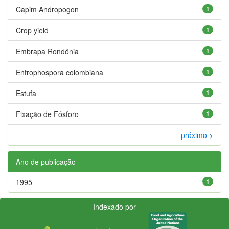
Capim Andropogon
1
Crop yield
1
Embrapa Rondônia
1
Entrophospora colombiana
1
Estufa
1
Fixação de Fósforo
1
próximo >
Ano de publicação
1995
1
Indexado por