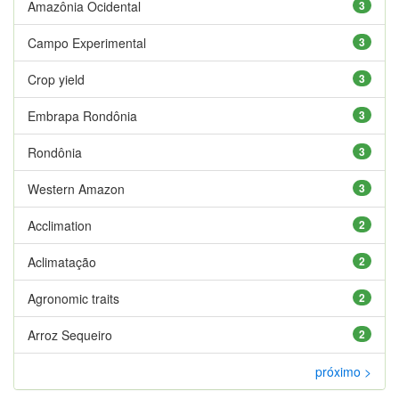
Amazônia Ocidental
3
Campo Experimental
3
Crop yield
3
Embrapa Rondônia
3
Rondônia
3
Western Amazon
3
Acclimation
2
Aclimatação
2
Agronomic traits
2
Arroz Sequeiro
2
próximo >