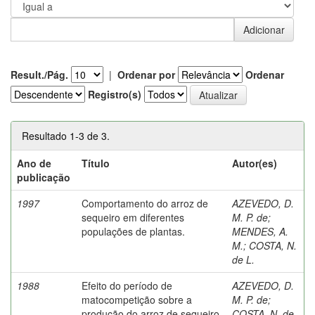
Result./Pág.
|
Ordenar por
Ordenar
Registro(s)
Resultado 1-3 de 3.
Ano de
Título
Autor(es)
publicação
1997
Comportamento do arroz de
AZEVEDO, D.
sequeiro em diferentes
M. P. de
;
populações de plantas.
MENDES, A.
M.
;
COSTA, N.
de L.
1988
Efeito do período de
AZEVEDO, D.
matocompetição sobre a
M. P. de
;
produção do arroz de sequeiro
COSTA, N. de