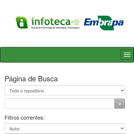
Skip
navigation
Página de Busca
Filtros correntes: