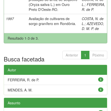
(Oryza sativa L.) em Ouro
L.
;
FERREIRA,
Preto D'Oeste-RO.
R. de P.
1997
Avaliação de cultivares de
COSTA, N. de
sorgo granífero em Rondônia.
L.
;
AZEVEDO,
D. M. P. de
Resultado 1-3 de 3.
Anterior
1
Póximo
Busca facetada
Autor
FERREIRA, R. de P.
1
MENDES, A. M.
1
Assunto