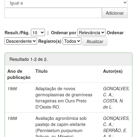
Result./Pág.
|
Ordenar por
Ordenar
Registro(s)
Resultado 1-2 de 2.
Ano de
Título
Autor(es)
publicação
1986
Adaptação de novos
GONCALVES,
germoplasmas de gramíneas
C. A.
;
forrageiras em Ouro Preto
COSTA, N.
D'Oeste-RO.
de L.
1988
Avaliação agronômica sob
GONÇALVES,
pastejo de capim-elefante
C. A.
;
(Pennisetum purpureum
SERRÃO, E.
Schum. cv. Mineiro)
A. S.
;