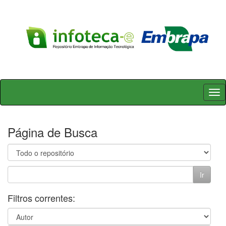
Skip
navigation
Página de Busca
Filtros correntes: