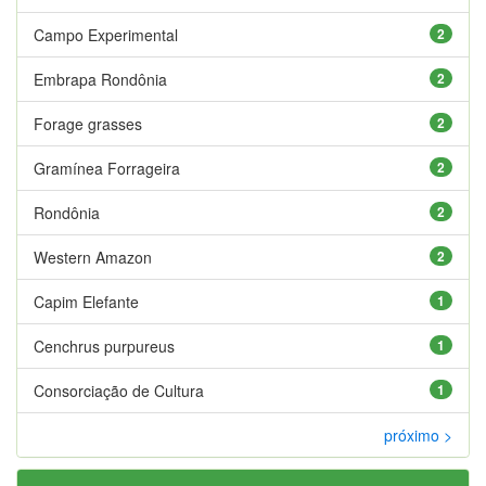
Campo Experimental
2
Embrapa Rondônia
2
Forage grasses
2
Gramínea Forrageira
2
Rondônia
2
Western Amazon
2
Capim Elefante
1
Cenchrus purpureus
1
Consorciação de Cultura
1
próximo >