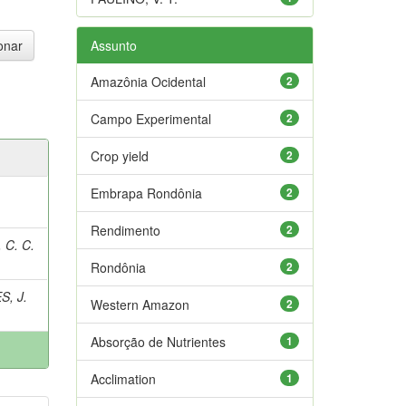
Assunto
Amazônia Ocidental
2
Campo Experimental
2
Crop yield
2
Embrapa Rondônia
2
Rendimento
2
 C. C.
Rondônia
2
, J.
Western Amazon
2
Absorção de Nutrientes
1
Acclimation
1