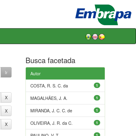
Busca facetada
Autor
COSTA, R. S. C. da
1
MAGALHÃES, J. A.
1
MIRANDA, J. C. C. de
1
OLIVEIRA, J. R. da C.
1
PAULINO, V. T.
1