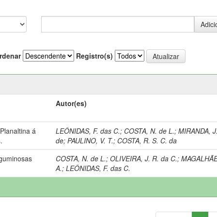
rdenar
Registro(s)
Autor(es)
lanaltina á
LEÔNIDAS, F. das C.
;
COSTA, N. de L.
;
MIRANDA, J.
.
de
;
PAULINO, V. T.
;
COSTA, R. S. C. da
eguminosas
COSTA, N. de L.
;
OLIVEIRA, J. R. da C.
;
MAGALHÃES
A.
;
LEÔNIDAS, F. das C.