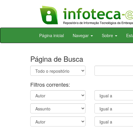
Skip
Página inicial
Navegar
Sobre
Est
navigation
Página de Busca
Filtros correntes: