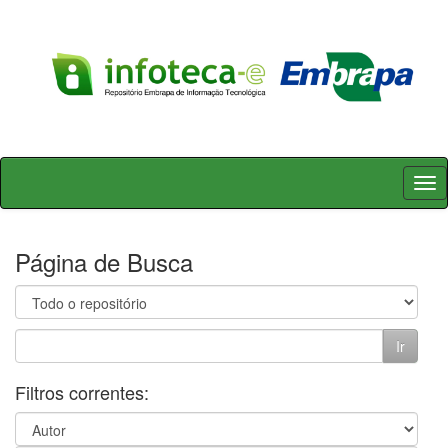
Skip
navigation
Página de Busca
Filtros correntes: