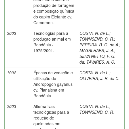
produção de forragem
e composição química
do capim Elefante cv.
Cameroon.
2003
Tecnologias para a
COSTA, N. de L.
;
produção animal em
TOWNSEND, C. R.
;
Rondônia -
PEREIRA, R. G. de A.
;
1975/2001.
MAGALHAES, J. A.
;
SILVA NETTO, F. G.
da
;
TAVARES, A. C.
1992
Épocas de vedação e
COSTA, N. de L.
;
utilização de
OLIVEIRA, J. R. da C.
Andropogon gayanus
cv. Planaltina em
Rondônia.
2003
Alternativas
COSTA, N. de L.
;
tecnológicas para a
TOWNSEND, C. R.
redução de
queimadas em