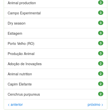
Animal production
3
Campo Experimental
3
Dry season
3
Estiagem
3
Porto Velho (RO)
3
Produção Animal
3
Adoção de Inovações
2
Animal nutrition
2
Capim Elefante
2
Cenchrus purpureus
2
< anterior
próximo >