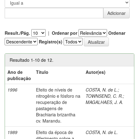
Result./Pág.
|
Ordenar por
Ordenar
Registro(s)
Resultado 1-10 de 12.
Ano de
Título
Autor(es)
publicação
1996
Efeito de níveis de
COSTA, N. de L.
;
nitrogênio e fósforo na
TOWNSEND, C. R.
;
recuperação de
MAGALHAES, J. A.
pastagens de
Brachiaria brizantha
cv. Marandu.
1989
Efeito da época de
COSTA, N. de L.
diferimento sobre a