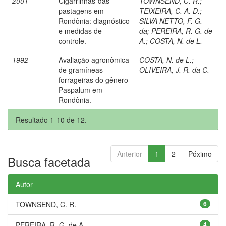
2001
Cigarrinhas-das-
TOWNSEND, C. R.
;
pastagens em
TEIXEIRA, C. A. D.
;
Rondônia: diagnóstico
SILVA NETTO, F. G.
e medidas de
da
;
PEREIRA, R. G. de
controle.
A.
;
COSTA, N. de L.
1992
Avaliação agronômica
COSTA, N. de L.
;
de gramíneas
OLIVEIRA, J. R. da C.
forrageiras do gênero
Paspalum em
Rondônia.
Resultado 1-10 de 12.
Anterior
1
2
Póximo
Busca facetada
Autor
TOWNSEND, C. R.
6
PEREIRA, R. G. de A.
4