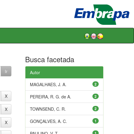
Busca facetada
Autor
MAGALHAES, J. A.
2
PEREIRA, R. G. de A.
2
TOWNSEND, C. R.
2
GONÇALVES, A. C.
1
PAULINO, V. T.
1