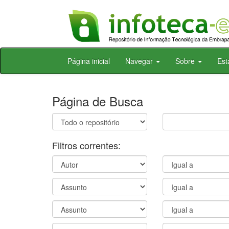
Skip
Página inicial
Navegar
Sobre
Est
navigation
Página de Busca
Filtros correntes: