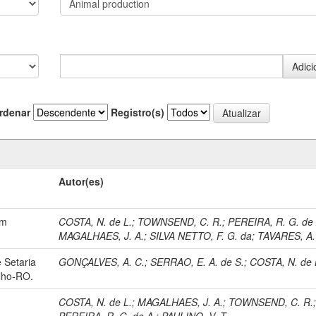
rdenar
Registro(s)
Autor(es)
em
COSTA, N. de L.
;
TOWNSEND, C. R.
;
PEREIRA, R. G. de 
MAGALHAES, J. A.
;
SILVA NETTO, F. G. da
;
TAVARES, A.
 Setaria
GONÇALVES, A. C.
;
SERRAO, E. A. de S.
;
COSTA, N. de 
lho-RO.
COSTA, N. de L.
;
MAGALHAES, J. A.
;
TOWNSEND, C. R.
PEREIRA, R. G. de A.
;
PAULINO, V. T.