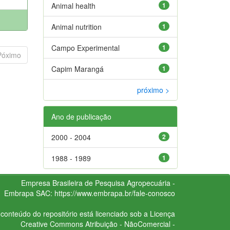
Animal health
1
Animal nutrition
1
Campo Experimental
1
Póximo
Capim Marangá
1
próximo >
Ano de publicação
2000 - 2004
2
1988 - 1989
1
Empresa Brasileira de Pesquisa Agropecuária -
Embrapa
SAC:
https://www.embrapa.br/fale-conosco
conteúdo do repositório está licenciado sob a Licença
Creative Commons
Atribuição - NãoComercial -