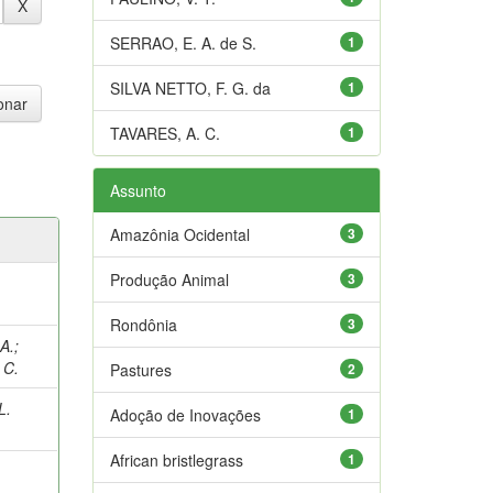
SERRAO, E. A. de S.
1
SILVA NETTO, F. G. da
1
TAVARES, A. C.
1
Assunto
Amazônia Ocidental
3
Produção Animal
3
Rondônia
3
A.
;
 C.
Pastures
2
L.
Adoção de Inovações
1
African bristlegrass
1
;