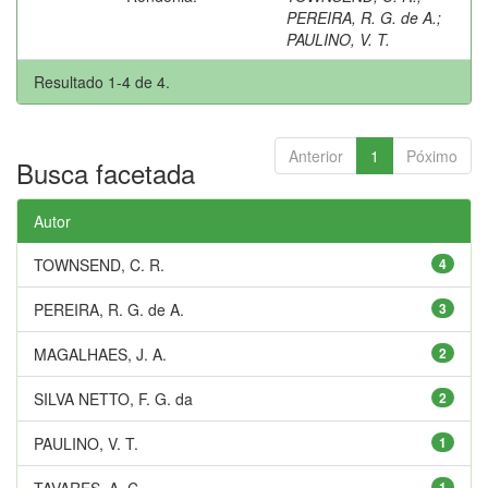
PEREIRA, R. G. de A.
;
PAULINO, V. T.
Resultado 1-4 de 4.
Anterior
1
Póximo
Busca facetada
Autor
TOWNSEND, C. R.
4
PEREIRA, R. G. de A.
3
MAGALHAES, J. A.
2
SILVA NETTO, F. G. da
2
PAULINO, V. T.
1
TAVARES, A. C.
1