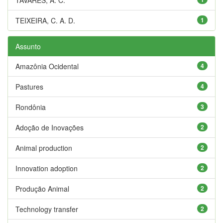
TEIXEIRA, C. A. D.
1
Assunto
Amazônia Ocidental
4
Pastures
4
Rondônia
3
Adoção de Inovações
2
Animal production
2
Innovation adoption
2
Produção Animal
2
Technology transfer
2