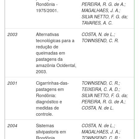
Rondônia -
PEREIRA, R. G. de A.
;
1975/2001.
MAGALHAES, J. A.
;
SILVA NETTO, F. G. da
;
TAVARES, A. C.
2003
Alternativas
COSTA, N. de L.
;
tecnológicas para a
TOWNSEND, C. R.
redução de
queimadas em
pastagens da
amazônia Ocidental,
2003.
2001
Cigarrinhas-das-
TOWNSEND, C. R.
;
pastagens em
TEIXEIRA, C. A. D.
;
Rondônia:
SILVA NETTO, F. G. da
;
diagnóstico e
PEREIRA, R. G. de A.
;
medidas de
COSTA, N. de L.
controle.
2004
Sistemas
COSTA, N. de L.
;
silvipastoris em
MAGALHAES, J. A.
;
Rondônia.
TOWNSEND, C. R.
;