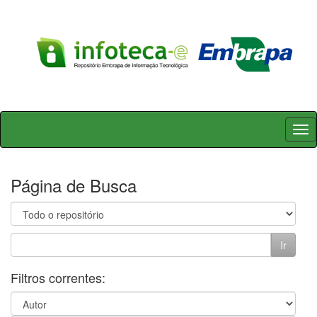
Skip
navigation
Página de Busca
Filtros correntes: