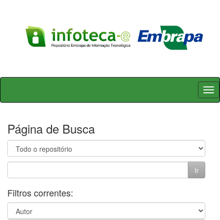
Skip
navigation
Página de Busca
Filtros correntes: