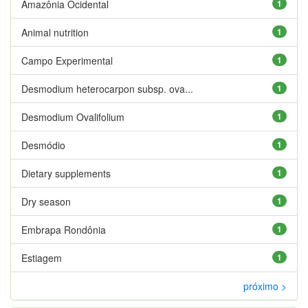
Amazônia Ocidental
1
Animal nutrition
1
Campo Experimental
1
Desmodium heterocarpon subsp. ova...
1
Desmodium Ovalifolium
1
Desmódio
1
Dietary supplements
1
Dry season
1
Embrapa Rondônia
1
Estiagem
1
próximo >