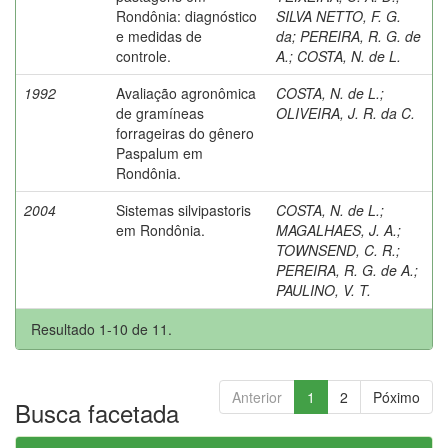
Rondônia: diagnóstico
SILVA NETTO, F. G.
e medidas de
da
;
PEREIRA, R. G. de
controle.
A.
;
COSTA, N. de L.
1992
Avaliação agronômica
COSTA, N. de L.
;
de gramíneas
OLIVEIRA, J. R. da C.
forrageiras do gênero
Paspalum em
Rondônia.
2004
Sistemas silvipastoris
COSTA, N. de L.
;
em Rondônia.
MAGALHAES, J. A.
;
TOWNSEND, C. R.
;
PEREIRA, R. G. de A.
;
PAULINO, V. T.
Resultado 1-10 de 11.
Anterior
1
2
Póximo
Busca facetada