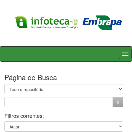
Skip
navigation
Página de Busca
Filtros correntes: