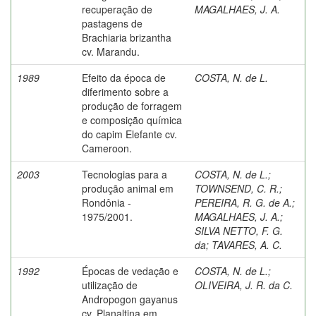
recuperação de
MAGALHAES, J. A.
pastagens de
Brachiaria brizantha
cv. Marandu.
1989
Efeito da época de
COSTA, N. de L.
diferimento sobre a
produção de forragem
e composição química
do capim Elefante cv.
Cameroon.
2003
Tecnologias para a
COSTA, N. de L.
;
produção animal em
TOWNSEND, C. R.
;
Rondônia -
PEREIRA, R. G. de A.
;
1975/2001.
MAGALHAES, J. A.
;
SILVA NETTO, F. G.
da
;
TAVARES, A. C.
1992
Épocas de vedação e
COSTA, N. de L.
;
utilização de
OLIVEIRA, J. R. da C.
Andropogon gayanus
cv. Planaltina em