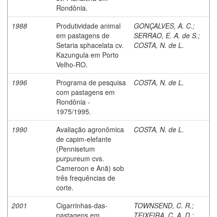
Rondônia.
1988
Produtividade animal
GONÇALVES, A. C.
;
em pastagens de
SERRAO, E. A. de S.
;
Setaria sphacelata cv.
COSTA, N. de L.
Kazungula em Porto
Velho-RO.
1996
Programa de pesquisa
COSTA, N. de L.
com pastagens em
Rondônia -
1975/1995.
1990
Avaliação agronômica
COSTA, N. de L.
de capim-elefante
(Pennisetum
purpureum cvs.
Cameroon e Anã) sob
três frequências de
corte.
2001
Cigarrinhas-das-
TOWNSEND, C. R.
;
pastagens em
TEIXEIRA, C. A. D.
;