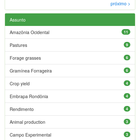
próximo >
Assunto
Amazônia Ocidental
11
Pastures
9
Forage grasses
6
Gramínea Forrageira
6
Crop yield
4
Embrapa Rondônia
4
Rendimento
4
Animal production
3
Campo Experimental
3