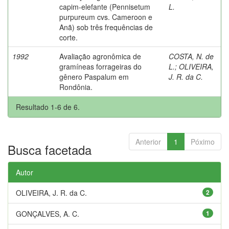
capim-elefante (Pennisetum
L.
purpureum cvs. Cameroon e
Anã) sob três frequências de
corte.
1992
Avaliação agronômica de
COSTA, N. de
gramíneas forrageiras do
L.
;
OLIVEIRA,
gênero Paspalum em
J. R. da C.
Rondônia.
Resultado 1-6 de 6.
Anterior
1
Póximo
Busca facetada
Autor
OLIVEIRA, J. R. da C.
2
GONÇALVES, A. C.
1