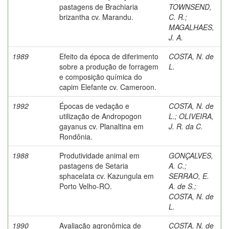
pastagens de Brachiaria
TOWNSEND,
brizantha cv. Marandu.
C. R.
;
MAGALHAES,
J. A.
1989
Efeito da época de diferimento
COSTA, N. de
sobre a produção de forragem
L.
e composição química do
capim Elefante cv. Cameroon.
1992
Épocas de vedação e
COSTA, N. de
utilização de Andropogon
L.
;
OLIVEIRA,
gayanus cv. Planaltina em
J. R. da C.
Rondônia.
1988
Produtividade animal em
GONÇALVES,
pastagens de Setaria
A. C.
;
sphacelata cv. Kazungula em
SERRAO, E.
Porto Velho-RO.
A. de S.
;
COSTA, N. de
L.
1990
Avaliação agronômica de
COSTA, N. de