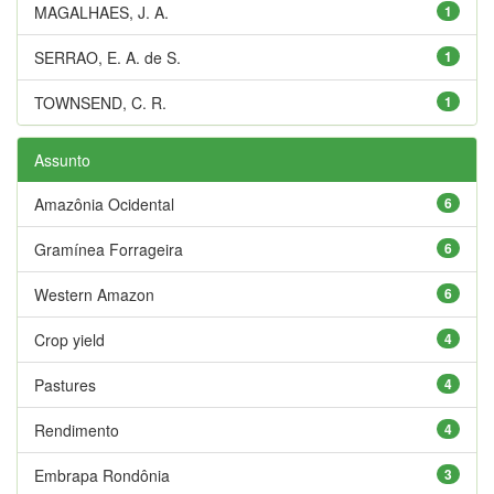
MAGALHAES, J. A.
1
SERRAO, E. A. de S.
1
TOWNSEND, C. R.
1
Assunto
Amazônia Ocidental
6
Gramínea Forrageira
6
Western Amazon
6
Crop yield
4
Pastures
4
Rendimento
4
Embrapa Rondônia
3