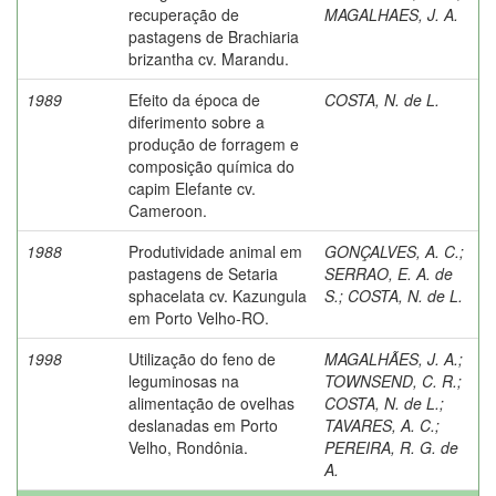
recuperação de
MAGALHAES, J. A.
pastagens de Brachiaria
brizantha cv. Marandu.
1989
Efeito da época de
COSTA, N. de L.
diferimento sobre a
produção de forragem e
composição química do
capim Elefante cv.
Cameroon.
1988
Produtividade animal em
GONÇALVES, A. C.
;
pastagens de Setaria
SERRAO, E. A. de
sphacelata cv. Kazungula
S.
;
COSTA, N. de L.
em Porto Velho-RO.
1998
Utilização do feno de
MAGALHÃES, J. A.
;
leguminosas na
TOWNSEND, C. R.
;
alimentação de ovelhas
COSTA, N. de L.
;
deslanadas em Porto
TAVARES, A. C.
;
Velho, Rondônia.
PEREIRA, R. G. de
A.