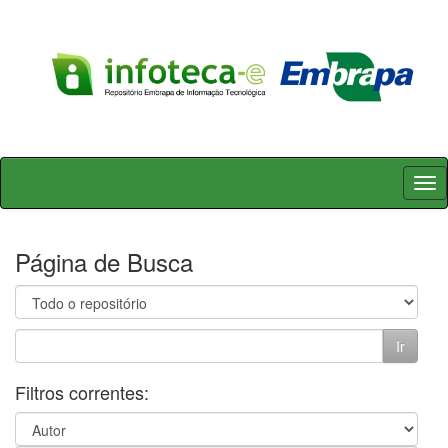
Skip
navigation
Página de Busca
Filtros correntes: