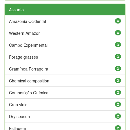
Assunto
Amazônia Ocidental
4
Western Amazon
4
Campo Experimental
3
Forage grasses
3
Gramínea Forrageira
3
Chemical composition
2
Composição Química
2
Crop yield
2
Dry season
2
Estiagem
2