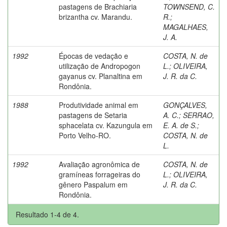
pastagens de Brachiaria
TOWNSEND, C.
brizantha cv. Marandu.
R.
;
MAGALHAES,
J. A.
1992
Épocas de vedação e
COSTA, N. de
utilização de Andropogon
L.
;
OLIVEIRA,
gayanus cv. Planaltina em
J. R. da C.
Rondônia.
1988
Produtividade animal em
GONÇALVES,
pastagens de Setaria
A. C.
;
SERRAO,
sphacelata cv. Kazungula em
E. A. de S.
;
Porto Velho-RO.
COSTA, N. de
L.
1992
Avaliação agronômica de
COSTA, N. de
gramíneas forrageiras do
L.
;
OLIVEIRA,
gênero Paspalum em
J. R. da C.
Rondônia.
Resultado 1-4 de 4.