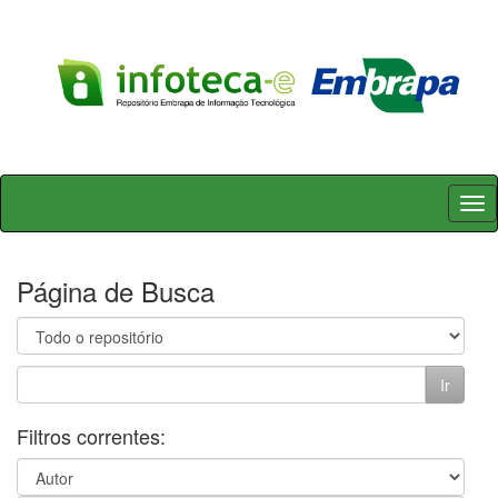
Skip
navigation
Página de Busca
Filtros correntes: