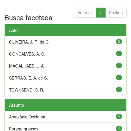
Anterior
1
Póximo
Busca facetada
Autor
OLIVEIRA, J. R. da C.
2
GONÇALVES, A. C.
1
MAGALHAES, J. A.
1
SERRAO, E. A. de S.
1
TOWNSEND, C. R.
1
Assunto
Amazônia Ocidental
4
Forage grasses
4