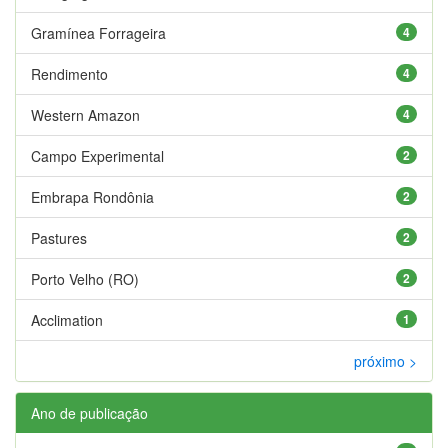
Gramínea Forrageira
4
Rendimento
4
Western Amazon
4
Campo Experimental
2
Embrapa Rondônia
2
Pastures
2
Porto Velho (RO)
2
Acclimation
1
próximo >
Ano de publicação