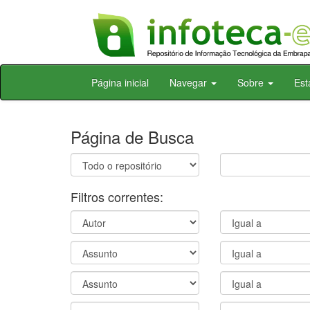
Skip
Página inicial
Navegar
Sobre
Est
navigation
Página de Busca
Filtros correntes: