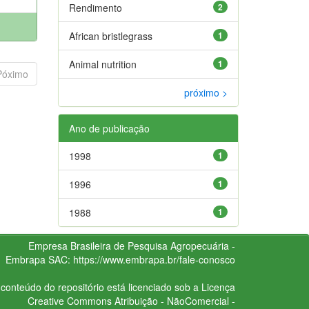
Rendimento
2
African bristlegrass
1
Animal nutrition
1
Póximo
próximo >
Ano de publicação
1998
1
1996
1
1988
1
Empresa Brasileira de Pesquisa Agropecuária -
Embrapa
SAC:
https://www.embrapa.br/fale-conosco
conteúdo do repositório está licenciado sob a Licença
Creative Commons
Atribuição - NãoComercial -