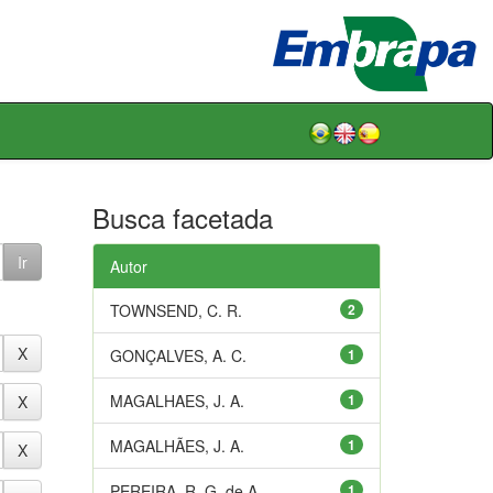
Busca facetada
Autor
TOWNSEND, C. R.
2
GONÇALVES, A. C.
1
MAGALHAES, J. A.
1
MAGALHÃES, J. A.
1
PEREIRA, R. G. de A.
1