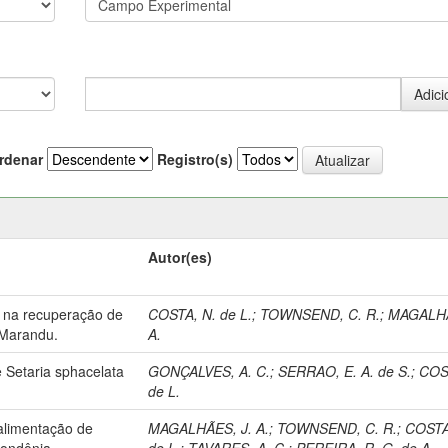
rdenar
Registro(s)
Autor(es)
ro na recuperação de
COSTA, N. de L.
;
TOWNSEND, C. R.
;
MAGALHA
 Marandu.
A.
 Setaria sphacelata
GONÇALVES, A. C.
;
SERRAO, E. A. de S.
;
COS
de L.
 alimentação de
MAGALHÃES, J. A.
;
TOWNSEND, C. R.
;
COSTA
Rondônia.
de L.
;
TAVARES, A. C.
;
PEREIRA, R. G. de A.