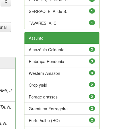
SERRAO, E. A. de S.
1
TAVARES, A. C.
1
Assunto
Amazônia Ocidental
3
Embrapa Rondônia
3
Western Amazon
3
Crop yield
2
ES, J.
Forage grasses
2
TA, N.
Gramínea Forrageira
2
Porto Velho (RO)
2
, N.