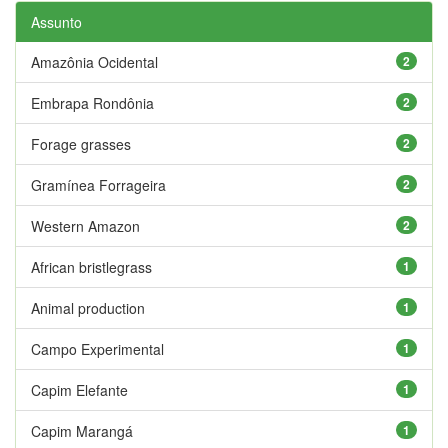
Assunto
Amazônia Ocidental
2
Embrapa Rondônia
2
Forage grasses
2
Gramínea Forrageira
2
Western Amazon
2
African bristlegrass
1
Animal production
1
Campo Experimental
1
Capim Elefante
1
Capim Marangá
1