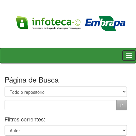
Skip
navigation
Página de Busca
Filtros correntes: