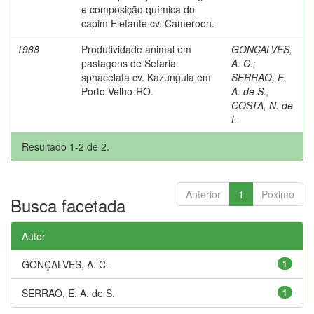
e composição química do
capim Elefante cv. Cameroon.
1988
Produtividade animal em
GONÇALVES,
pastagens de Setaria
A. C.
;
sphacelata cv. Kazungula em
SERRAO, E.
Porto Velho-RO.
A. de S.
;
COSTA, N. de
L.
Resultado 1-2 de 2.
Anterior
1
Póximo
Busca facetada
Autor
GONÇALVES, A. C.
1
SERRAO, E. A. de S.
1