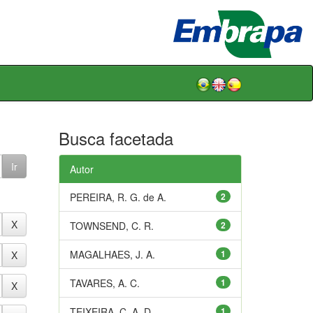
Busca facetada
Autor
PEREIRA, R. G. de A.
2
TOWNSEND, C. R.
2
MAGALHAES, J. A.
1
TAVARES, A. C.
1
TEIXEIRA, C. A. D.
1