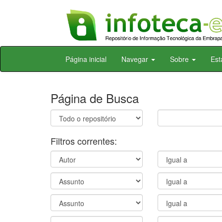
Skip
Página inicial
Navegar
Sobre
Est
navigation
Página de Busca
Filtros correntes: