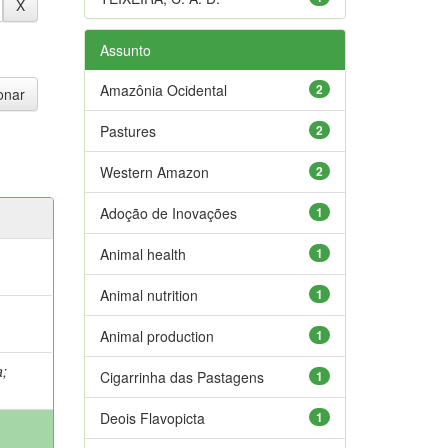
Assunto
Amazônia Ocidental
2
Pastures
2
Western Amazon
2
Adoção de Inovações
1
Animal health
1
Animal nutrition
1
Animal production
1
a
;
Cigarrinha das Pastagens
1
Deois Flavopicta
1