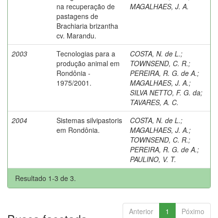
na recuperação de
MAGALHAES, J. A.
pastagens de
Brachiaria brizantha
cv. Marandu.
2003
Tecnologias para a
COSTA, N. de L.
;
produção animal em
TOWNSEND, C. R.
;
Rondônia -
PEREIRA, R. G. de A.
;
1975/2001.
MAGALHAES, J. A.
;
SILVA NETTO, F. G. da
;
TAVARES, A. C.
2004
Sistemas silvipastoris
COSTA, N. de L.
;
em Rondônia.
MAGALHAES, J. A.
;
TOWNSEND, C. R.
;
PEREIRA, R. G. de A.
;
PAULINO, V. T.
Resultado 1-3 de 3.
Anterior
1
Póximo