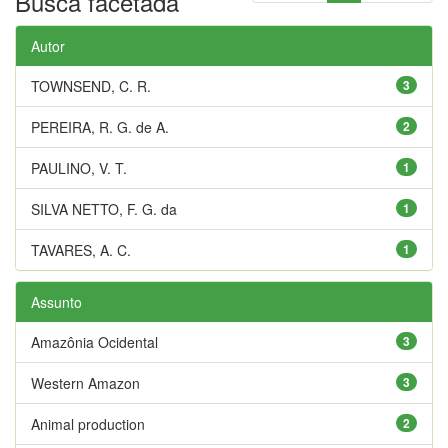
Busca facetada
Autor
TOWNSEND, C. R.
3
PEREIRA, R. G. de A.
2
PAULINO, V. T.
1
SILVA NETTO, F. G. da
1
TAVARES, A. C.
1
Assunto
Amazônia Ocidental
3
Western Amazon
3
Animal production
2