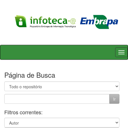
Skip
navigation
Página de Busca
Filtros correntes: