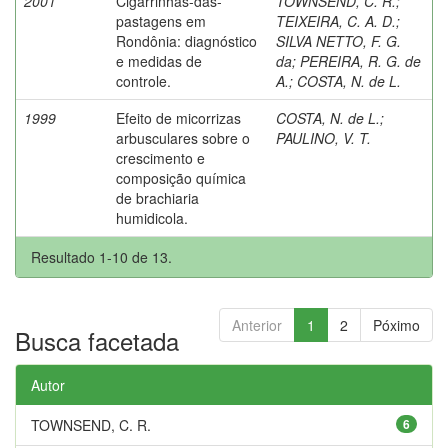
2001
Cigarrinhas-das-
TOWNSEND, C. R.
;
pastagens em
TEIXEIRA, C. A. D.
;
Rondônia: diagnóstico
SILVA NETTO, F. G.
e medidas de
da
;
PEREIRA, R. G. de
controle.
A.
;
COSTA, N. de L.
1999
Efeito de micorrizas
COSTA, N. de L.
;
arbusculares sobre o
PAULINO, V. T.
crescimento e
composição química
de brachiaria
humidicola.
Resultado 1-10 de 13.
Anterior
1
2
Póximo
Busca facetada
Autor
TOWNSEND, C. R.
6