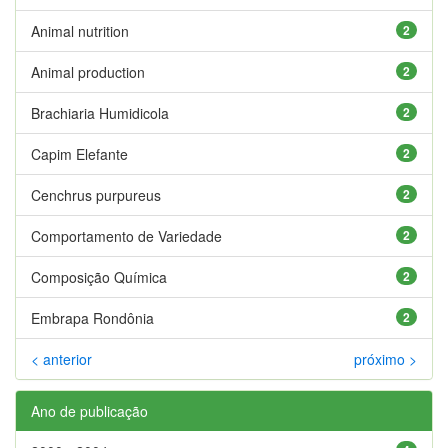
Animal nutrition
2
Animal production
2
Brachiaria Humidicola
2
Capim Elefante
2
Cenchrus purpureus
2
Comportamento de Variedade
2
Composição Química
2
Embrapa Rondônia
2
< anterior
próximo >
Ano de publicação