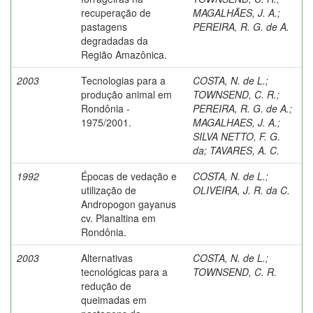
recuperação de
MAGALHÃES, J. A.
;
pastagens
PEREIRA, R. G. de A.
degradadas da
Região Amazônica.
2003
Tecnologias para a
COSTA, N. de L.
;
produção animal em
TOWNSEND, C. R.
;
Rondônia -
PEREIRA, R. G. de A.
;
1975/2001.
MAGALHAES, J. A.
;
SILVA NETTO, F. G.
da
;
TAVARES, A. C.
1992
Épocas de vedação e
COSTA, N. de L.
;
utilização de
OLIVEIRA, J. R. da C.
Andropogon gayanus
cv. Planaltina em
Rondônia.
2003
Alternativas
COSTA, N. de L.
;
tecnológicas para a
TOWNSEND, C. R.
redução de
queimadas em