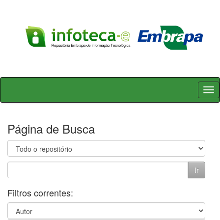
Skip
navigation
Página de Busca
Filtros correntes: