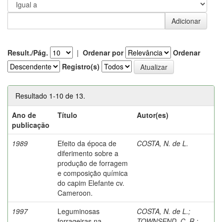
Result./Pág.
|
Ordenar por
Ordenar
Registro(s)
Resultado 1-10 de 13.
Ano de
Título
Autor(es)
publicação
1989
Efeito da época de
COSTA, N. de L.
diferimento sobre a
produção de forragem
e composição química
do capim Elefante cv.
Cameroon.
1997
Leguminosas
COSTA, N. de L.
;
forrageiras na
TOWNSEND, C. R.
;