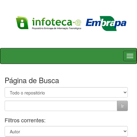
Skip
navigation
Página de Busca
Filtros correntes: