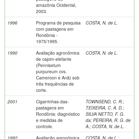
amazônia Ocidental,
2003.
1996
Programa de pesquisa
COSTA, N. de L.
com pastagens em
Rondônia -
1975/1995.
1990
Avaliação agronômica
COSTA, N. de L.
de capim-elefante
(Pennisetum
purpureum cvs.
Cameroon e Anã) sob
três frequências de
corte.
2001
Cigarrinhas-das-
TOWNSEND, C. R.
;
pastagens em
TEIXEIRA, C. A. D.
;
Rondônia: diagnóstico
SILVA NETTO, F. G.
e medidas de
da
;
PEREIRA, R. G. de
controle.
A.
;
COSTA, N. de L.
1992
Avaliação agronômica
COSTA, N. de L.
;