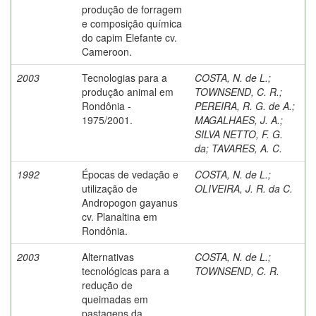
produção de forragem
e composição química
do capim Elefante cv.
Cameroon.
2003
Tecnologias para a
COSTA, N. de L.
;
produção animal em
TOWNSEND, C. R.
;
Rondônia -
PEREIRA, R. G. de A.
;
1975/2001.
MAGALHAES, J. A.
;
SILVA NETTO, F. G.
da
;
TAVARES, A. C.
1992
Épocas de vedação e
COSTA, N. de L.
;
utilização de
OLIVEIRA, J. R. da C.
Andropogon gayanus
cv. Planaltina em
Rondônia.
2003
Alternativas
COSTA, N. de L.
;
tecnológicas para a
TOWNSEND, C. R.
redução de
queimadas em
pastagens da