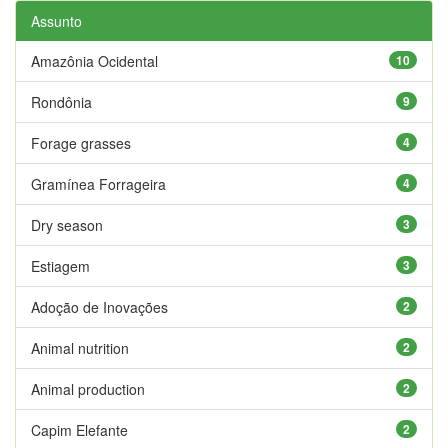
Assunto
Amazônia Ocidental
10
Rondônia
9
Forage grasses
4
Gramínea Forrageira
4
Dry season
3
Estiagem
3
Adoção de Inovações
2
Animal nutrition
2
Animal production
2
Capim Elefante
2