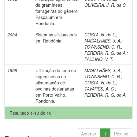
de gramíneas
OLIVEIRA, J. R. da C.
forrageiras do gênero
Paspalum em
Rondônia.
2004
Sistemas silvipastoris
COSTA, N. de L.
;
em Rondônia.
MAGALHAES, J. A.
;
TOWNSEND, C. R.
;
PEREIRA, R. G. de A.
;
PAULINO, V. T.
1998
Utilização do feno de
MAGALHÃES, J. A.
;
leguminosas na
TOWNSEND, C. R.
;
alimentação de
COSTA, N. de L.
;
ovelhas deslanadas
TAVARES, A. C.
;
em Porto Velho,
PEREIRA, R. G. de A.
Rondônia.
Resultado 1-10 de 10.
Anterior
1
Póximo