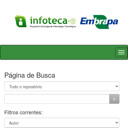
Skip
navigation
Página de Busca
Filtros correntes: