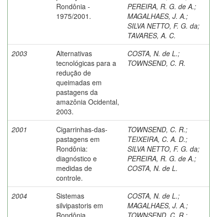
Rondônia -
PEREIRA, R. G. de A.
;
1975/2001.
MAGALHAES, J. A.
;
SILVA NETTO, F. G. da
;
TAVARES, A. C.
2003
Alternativas
COSTA, N. de L.
;
tecnológicas para a
TOWNSEND, C. R.
redução de
queimadas em
pastagens da
amazônia Ocidental,
2003.
2001
Cigarrinhas-das-
TOWNSEND, C. R.
;
pastagens em
TEIXEIRA, C. A. D.
;
Rondônia:
SILVA NETTO, F. G. da
;
diagnóstico e
PEREIRA, R. G. de A.
;
medidas de
COSTA, N. de L.
controle.
2004
Sistemas
COSTA, N. de L.
;
silvipastoris em
MAGALHAES, J. A.
;
Rondônia.
TOWNSEND, C. R.
;