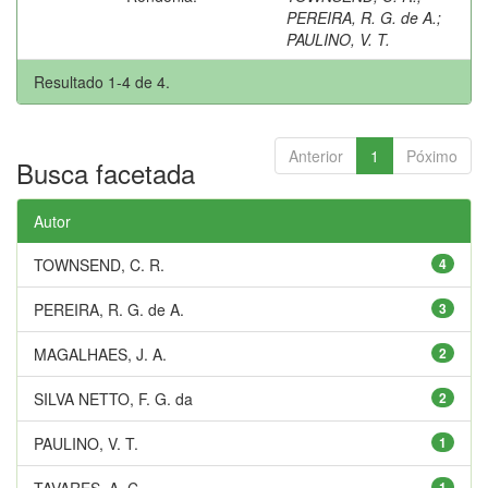
PEREIRA, R. G. de A.
;
PAULINO, V. T.
Resultado 1-4 de 4.
Anterior
1
Póximo
Busca facetada
Autor
TOWNSEND, C. R.
4
PEREIRA, R. G. de A.
3
MAGALHAES, J. A.
2
SILVA NETTO, F. G. da
2
PAULINO, V. T.
1
TAVARES, A. C.
1