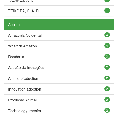
TEIXEIRA, C. A. D.
1
Assunto
Amazônia Ocidental
4
Western Amazon
4
Rondônia
3
Adoção de Inovações
2
Animal production
2
Innovation adoption
2
Produção Animal
2
Technology transfer
2