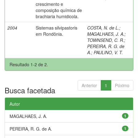
crescimento e
composição química de
brachiaria humidicola.
2004
Sistemas silvipastoris
COSTA, N. de L.
;
em Rondônia.
MAGALHAES, J. A.
;
TOWNSEND, C. R.
;
PEREIRA, R. G. de
A.
;
PAULINO, V. T.
Resultado 1-2 de 2.
Anterior
1
Póximo
Busca facetada
Autor
MAGALHAES, J. A.
1
PEREIRA, R. G. de A.
1