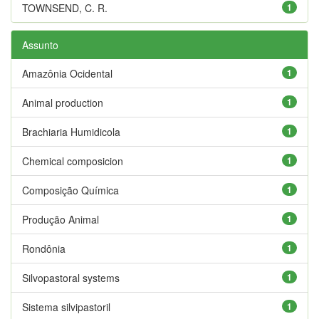
TOWNSEND, C. R.
1
Assunto
Amazônia Ocidental
1
Animal production
1
Brachiaria Humidicola
1
Chemical composicion
1
Composição Química
1
Produção Animal
1
Rondônia
1
Silvopastoral systems
1
Sistema silvipastoril
1