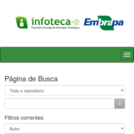
Skip
navigation
Página de Busca
Filtros correntes: