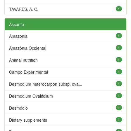
TAVARES, A. C.
1
Assunto
Amazonia
1
Amazônia Ocidental
1
Animal nutrition
1
Campo Experimental
1
Desmodium heterocarpon subsp. ova...
1
Desmodium Ovalifolium
1
Desmódio
1
Dietary supplements
1