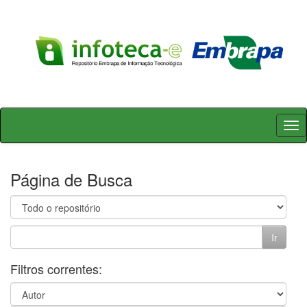
Skip
navigation
Página de Busca
Filtros correntes: