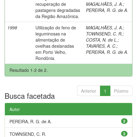
recuperação de
MAGALHÃES, J. A.
;
pastagens degradadas
PEREIRA, R. G. de A.
da Região Amazônica.
1998
Utilização do feno de
MAGALHÃES, J. A.
;
leguminosas na
TOWNSEND, C. R.
;
alimentação de
COSTA, N. de L.
;
ovelhas deslanadas
TAVARES, A. C.
;
em Porto Velho,
PEREIRA, R. G. de A.
Rondônia.
Resultado 1-2 de 2.
Anterior
1
Póximo
Busca facetada
Autor
PEREIRA, R. G. de A.
2
TOWNSEND, C. R.
2