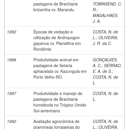
pastagens de Brachiaria
TOWNSEND, C.
brizantha cv. Marandu.
R.
;
MAGALHAES,
J. A.
1992
Épocas de vedação e
COSTA, N. de
utilização de Andropogon
L.
;
OLIVEIRA,
gayanus cv. Planaltina em
J. R. da C.
Rondônia.
1988
Produtividade animal em
GONÇALVES,
pastagens de Setaria
A. C.
;
SERRAO,
sphacelata cv. Kazungula em
E. A. de S.
;
Porto Velho-RO.
COSTA, N. de
L.
1997
Produtividade e manejo de
COSTA, N. de
pastagens de Brachiaria
L.
humidicola no Trópico Úmido
Sul-americano.
1992
Avaliação agronômica de
COSTA, N. de
gramíneas forrageiras do
L.
;
OLIVEIRA,