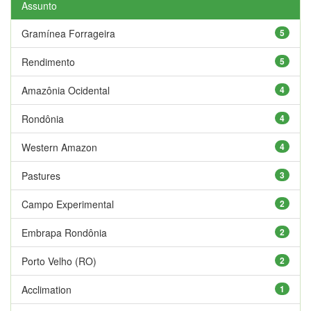
Assunto
Gramínea Forrageira
5
Rendimento
5
Amazônia Ocidental
4
Rondônia
4
Western Amazon
4
Pastures
3
Campo Experimental
2
Embrapa Rondônia
2
Porto Velho (RO)
2
Acclimation
1