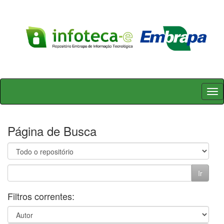
Skip
navigation
Página de Busca
Filtros correntes: