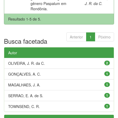
gênero Paspalum em
J. R. da C.
Rondônia.
Resultado 1-5 de 5.
Anterior
1
Póximo
Busca facetada
Autor
OLIVEIRA, J. R. da C.
2
GONÇALVES, A. C.
1
MAGALHAES, J. A.
1
SERRAO, E. A. de S.
1
TOWNSEND, C. R.
1