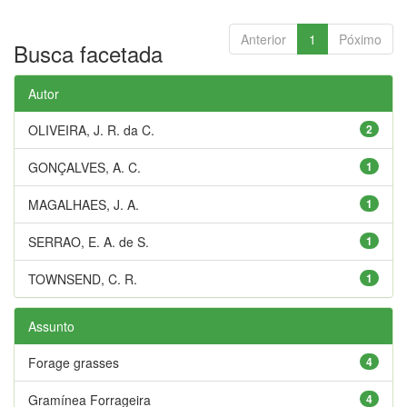
Anterior
1
Póximo
Busca facetada
Autor
OLIVEIRA, J. R. da C.
2
GONÇALVES, A. C.
1
MAGALHAES, J. A.
1
SERRAO, E. A. de S.
1
TOWNSEND, C. R.
1
Assunto
Forage grasses
4
Gramínea Forrageira
4