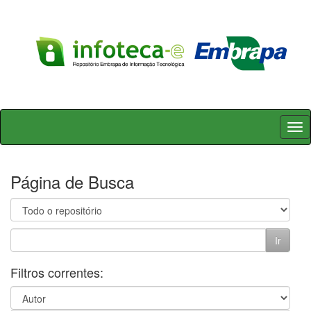
Skip
navigation
Página de Busca
Filtros correntes: