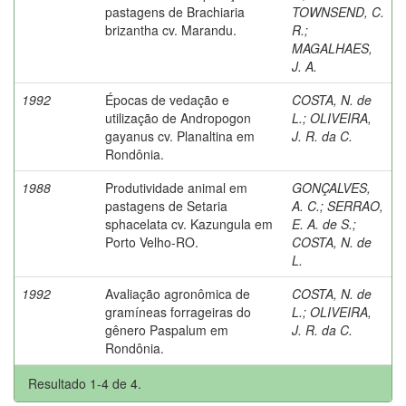
pastagens de Brachiaria
TOWNSEND, C.
brizantha cv. Marandu.
R.
;
MAGALHAES,
J. A.
1992
Épocas de vedação e
COSTA, N. de
utilização de Andropogon
L.
;
OLIVEIRA,
gayanus cv. Planaltina em
J. R. da C.
Rondônia.
1988
Produtividade animal em
GONÇALVES,
pastagens de Setaria
A. C.
;
SERRAO,
sphacelata cv. Kazungula em
E. A. de S.
;
Porto Velho-RO.
COSTA, N. de
L.
1992
Avaliação agronômica de
COSTA, N. de
gramíneas forrageiras do
L.
;
OLIVEIRA,
gênero Paspalum em
J. R. da C.
Rondônia.
Resultado 1-4 de 4.