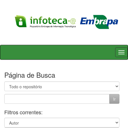
Skip
navigation
Página de Busca
Filtros correntes: