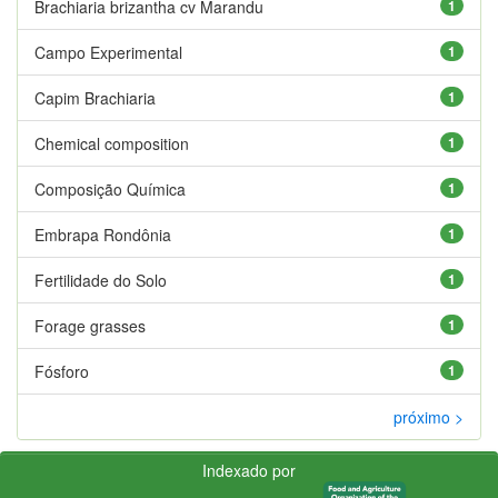
Brachiaria brizantha cv Marandu
1
Campo Experimental
1
Capim Brachiaria
1
Chemical composition
1
Composição Química
1
Embrapa Rondônia
1
Fertilidade do Solo
1
Forage grasses
1
Fósforo
1
próximo >
Indexado por