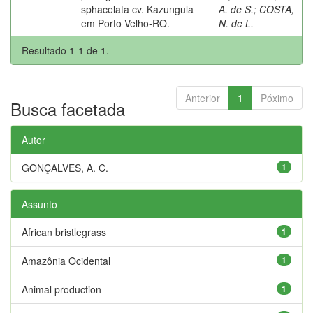
sphacelata cv. Kazungula
A. de S.
;
COSTA,
em Porto Velho-RO.
N. de L.
Resultado 1-1 de 1.
Anterior
1
Póximo
Busca facetada
Autor
GONÇALVES, A. C.
1
Assunto
African bristlegrass
1
Amazônia Ocidental
1
Animal production
1