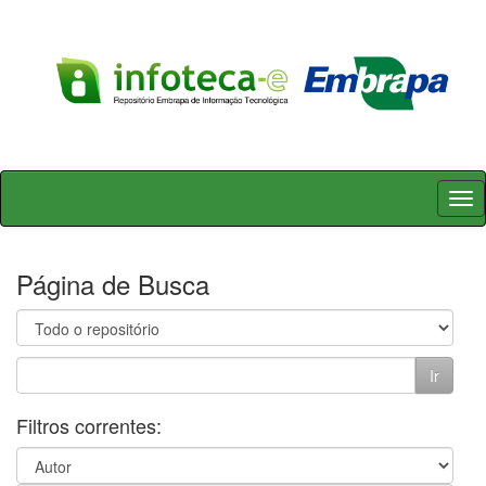
Skip
navigation
Página de Busca
Filtros correntes: