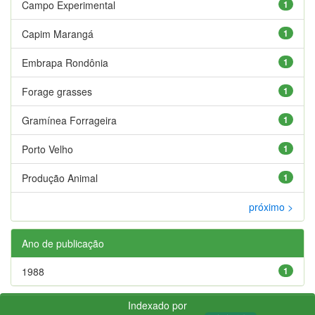
Campo Experimental
1
Capim Marangá
1
Embrapa Rondônia
1
Forage grasses
1
Gramínea Forrageira
1
Porto Velho
1
Produção Animal
1
próximo >
Ano de publicação
1988
1
Indexado por