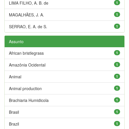
LIMA FILHO, A. B. de
1
MAGALHÃES, J. A.
1
SERRAO, E. A. de S.
1
Assunto
African bristlegrass
1
Amazônia Ocidental
1
Animal
1
Animal production
1
Brachiaria Humidicola
1
Brasil
1
Brazil
1