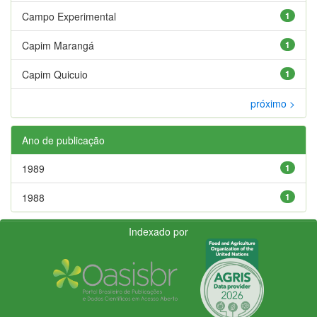
Campo Experimental
1
Capim Marangá
1
Capim Quicuio
1
próximo >
Ano de publicação
1989
1
1988
1
Indexado por