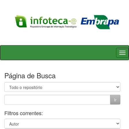
Skip
navigation
Página de Busca
Filtros correntes: