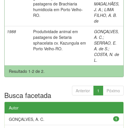
pastagens de Brachiaria
MAGALHÃES,
humidicola em Porto Velho-
J. A.
;
LIMA
RO.
FILHO, A. B.
de
1988
Produtividade animal em
GONÇALVES,
pastagens de Setaria
A. C.
;
sphacelata cv. Kazungula em
SERRAO, E.
Porto Velho-RO.
A. de S.
;
COSTA, N. de
L.
Resultado 1-2 de 2.
Anterior
1
Póximo
Busca facetada
Autor
GONÇALVES, A. C.
1