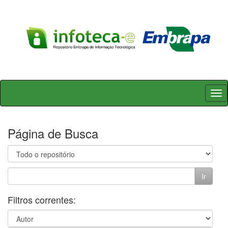
Skip
navigation
Página de Busca
Filtros correntes: