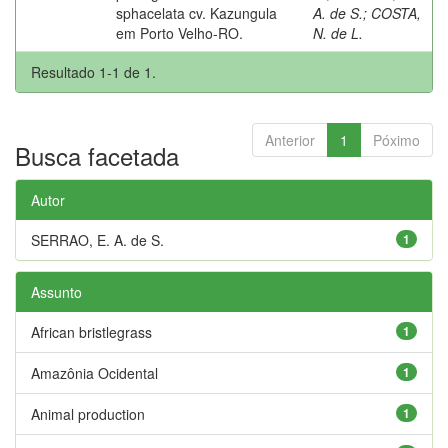
sphacelata cv. Kazungula
A. de S.
;
COSTA,
em Porto Velho-RO.
N. de L.
Resultado 1-1 de 1.
Anterior
1
Póximo
Busca facetada
Autor
SERRAO, E. A. de S.
1
Assunto
African bristlegrass
1
Amazônia Ocidental
1
Animal production
1