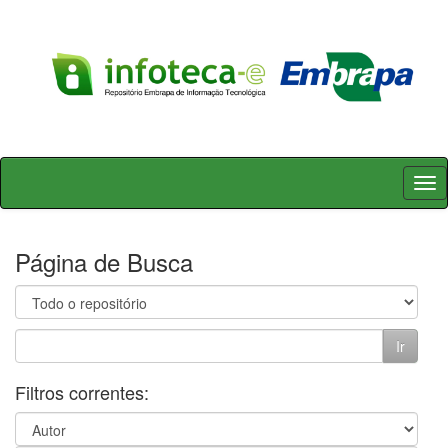
Skip
navigation
Página de Busca
Filtros correntes: