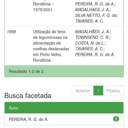
Rondônia -
PEREIRA, R. G. de A.
;
1975/2001.
MAGALHAES, J. A.
;
SILVA NETTO, F. G. da
;
TAVARES, A. C.
1998
Utilização do feno
MAGALHÃES, J. A.
;
de leguminosas na
TOWNSEND, C. R.
;
alimentação de
COSTA, N. de L.
;
ovelhas deslanadas
TAVARES, A. C.
;
em Porto Velho,
PEREIRA, R. G. de A.
Rondônia.
Resultado 1-2 de 2.
Anterior
1
Póximo
Busca facetada
Autor
PEREIRA, R. G. de A.
2