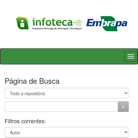
Skip
navigation
Página de Busca
Filtros correntes: