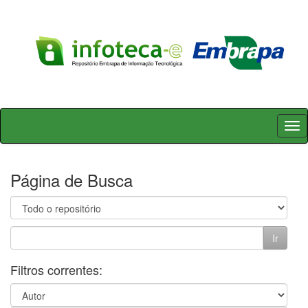
Skip
navigation
Página de Busca
Filtros correntes: