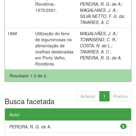
Rondônia -
PEREIRA, R. G. de A.
;
1975/2001.
MAGALHAES, J. A.
;
SILVA NETTO, F. G. da
;
TAVARES, A. C.
1998
Utilização do feno
MAGALHÃES, J. A.
;
de leguminosas na
TOWNSEND, C. R.
;
alimentação de
COSTA, N. de L.
;
ovelhas deslanadas
TAVARES, A. C.
;
em Porto Velho,
PEREIRA, R. G. de A.
Rondônia.
Resultado 1-2 de 2.
Anterior
1
Póximo
Busca facetada
Autor
PEREIRA, R. G. de A.
2