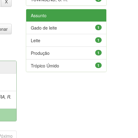
Assunto
Gado de leite
1
Leite
1
Produção
1
Trópico Úmido
1
A, R.
Póximo