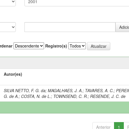
rdenar
Registro(s)
Autor(es)
SILVA NETTO, F. G. da
;
MAGALHAES, J. A.
;
TAVARES, A. C.
;
PEREIR
G. de A.
;
COSTA, N. de L.
;
TOWNSEND, C. R.
;
RESENDE, J. C. de
Anterior
1