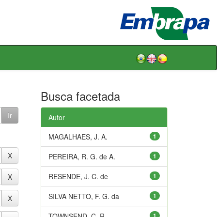
Busca facetada
Autor
MAGALHAES, J. A.
1
PEREIRA, R. G. de A.
1
RESENDE, J. C. de
1
SILVA NETTO, F. G. da
1
TOWNSEND, C. R.
1