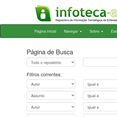
Skip
Página inicial
Navegar
Sobre
Est
navigation
Página de Busca
Filtros correntes: