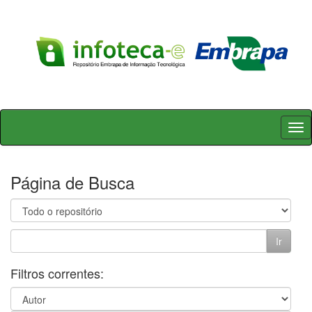
Skip
navigation
Página de Busca
Filtros correntes: