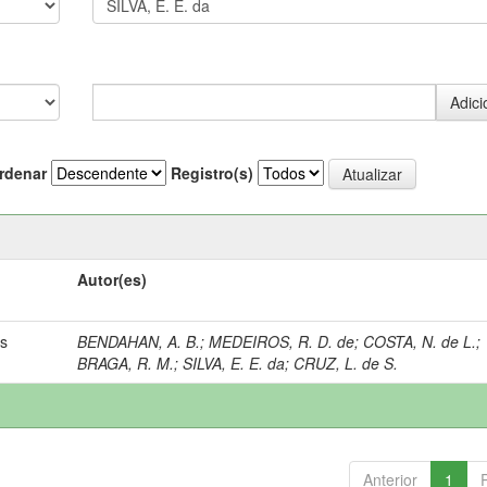
rdenar
Registro(s)
Autor(es)
ns
BENDAHAN, A. B.
;
MEDEIROS, R. D. de
;
COSTA, N. de L.
;
BRAGA, R. M.
;
SILVA, E. E. da
;
CRUZ, L. de S.
Anterior
1