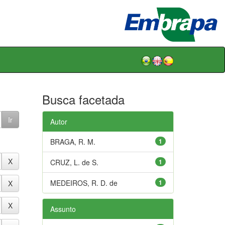
Busca facetada
Autor
BRAGA, R. M.
1
CRUZ, L. de S.
1
MEDEIROS, R. D. de
1
Assunto