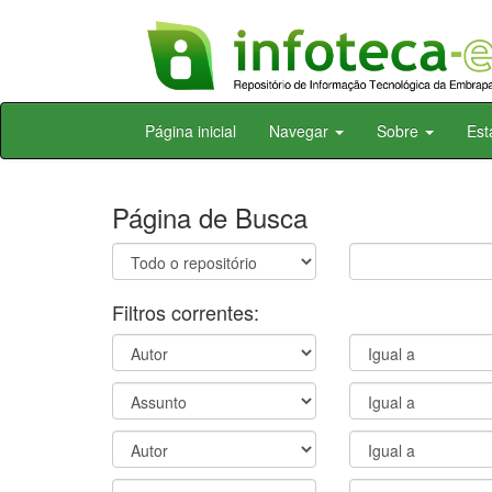
Skip
Página inicial
Navegar
Sobre
Est
navigation
Página de Busca
Filtros correntes: