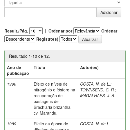
Result./Pág.
|
Ordenar por
Ordenar
Registro(s)
Resultado 1-10 de 12.
Ano de
Título
Autor(es)
publicação
1996
Efeito de níveis de
COSTA, N. de L.
;
nitrogênio e fósforo na
TOWNSEND, C. R.
;
recuperação de
MAGALHAES, J. A.
pastagens de
Brachiaria brizantha
cv. Marandu.
1989
Efeito da época de
COSTA, N. de L.
diferimento sobre a