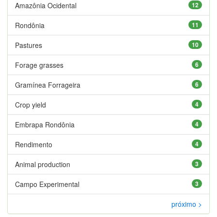
Amazônia Ocidental
12
Rondônia
11
Pastures
10
Forage grasses
6
Gramínea Forrageira
6
Crop yield
4
Embrapa Rondônia
4
Rendimento
4
Animal production
3
Campo Experimental
3
próximo >