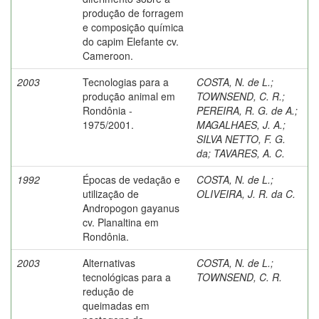
produção de forragem
e composição química
do capim Elefante cv.
Cameroon.
2003
Tecnologias para a
COSTA, N. de L.
;
produção animal em
TOWNSEND, C. R.
;
Rondônia -
PEREIRA, R. G. de A.
;
1975/2001.
MAGALHAES, J. A.
;
SILVA NETTO, F. G.
da
;
TAVARES, A. C.
1992
Épocas de vedação e
COSTA, N. de L.
;
utilização de
OLIVEIRA, J. R. da C.
Andropogon gayanus
cv. Planaltina em
Rondônia.
2003
Alternativas
COSTA, N. de L.
;
tecnológicas para a
TOWNSEND, C. R.
redução de
queimadas em