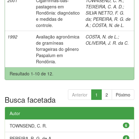
2001
Cigarrinhas-das-
TOWNSEND, C. R.
;
pastagens em
TEIXEIRA, C. A. D.
;
Rondônia: diagnóstico
SILVA NETTO, F. G.
e medidas de
da
;
PEREIRA, R. G. de
controle.
A.
;
COSTA, N. de L.
1992
Avaliação agronômica
COSTA, N. de L.
;
de gramíneas
OLIVEIRA, J. R. da C.
forrageiras do gênero
Paspalum em
Rondônia.
Resultado 1-10 de 12.
Anterior
1
2
Póximo
Busca facetada
Autor
TOWNSEND, C. R.
6
PEREIRA, R. G. de A.
4