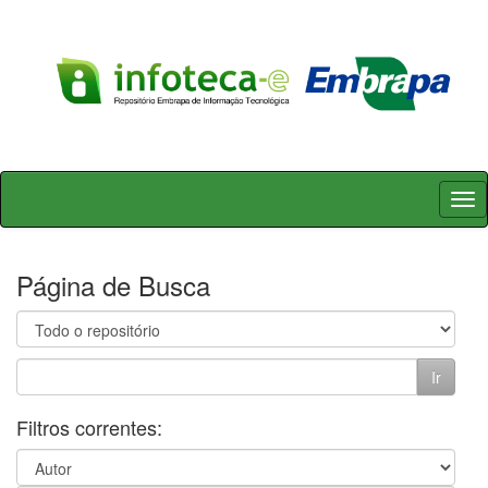
Skip
navigation
Página de Busca
Filtros correntes: