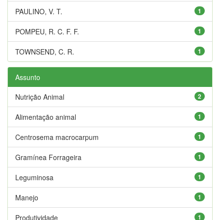
PAULINO, V. T.
1
POMPEU, R. C. F. F.
1
TOWNSEND, C. R.
1
Assunto
Nutrição Animal
2
Alimentação animal
1
Centrosema macrocarpum
1
Gramínea Forrageira
1
Leguminosa
1
Manejo
1
Produtividade
1