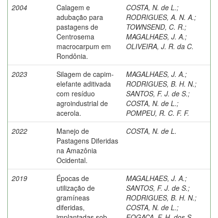
2004
Calagem e
COSTA, N. de L.
;
adubação para
RODRIGUES, A. N. A.
;
pastagens de
TOWNSEND, C. R.
;
Centrosema
MAGALHAES, J. A.
;
macrocarpum em
OLIVEIRA, J. R. da C.
Rondônia.
2023
Silagem de capim-
MAGALHAES, J. A.
;
elefante aditivada
RODRIGUES, B. H. N.
;
com resíduo
SANTOS, F. J. de S.
;
agroindustrial de
COSTA, N. de L.
;
acerola.
POMPEU, R. C. F. F.
2022
Manejo de
COSTA, N. de L.
Pastagens Diferidas
na Amazônia
Ocidental.
2019
Épocas de
MAGALHAES, J. A.
;
utilização de
SANTOS, F. J. de S.
;
gramíneas
RODRIGUES, B. H. N.
;
diferidas,
COSTA, N. de L.
;
implantadas sob
FOGACA, F. H. dos S.