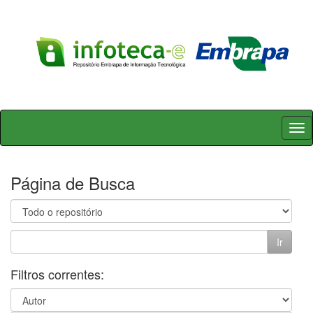
Skip
navigation
Página de Busca
Filtros correntes: