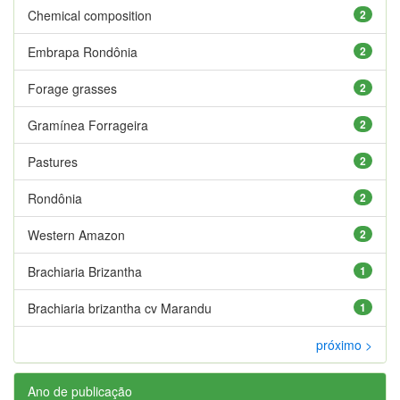
Chemical composition
2
Embrapa Rondônia
2
Forage grasses
2
Gramínea Forrageira
2
Pastures
2
Rondônia
2
Western Amazon
2
Brachiaria Brizantha
1
Brachiaria brizantha cv Marandu
1
próximo >
Ano de publicação