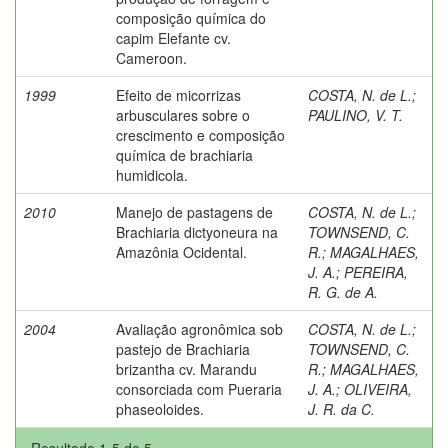
composição química do
capim Elefante cv.
Cameroon.
1999
Efeito de micorrizas
COSTA, N. de L.
;
arbusculares sobre o
PAULINO, V. T.
crescimento e composição
química de brachiaria
humidicola.
2010
Manejo de pastagens de
COSTA, N. de L.
;
Brachiaria dictyoneura na
TOWNSEND, C.
Amazônia Ocidental.
R.
;
MAGALHAES,
J. A.
;
PEREIRA,
R. G. de A.
2004
Avaliação agronômica sob
COSTA, N. de L.
;
pastejo de Brachiaria
TOWNSEND, C.
brizantha cv. Marandu
R.
;
MAGALHAES,
consorciada com Pueraria
J. A.
;
OLIVEIRA,
phaseoloides.
J. R. da C.
Resultado 1-5 de 5.