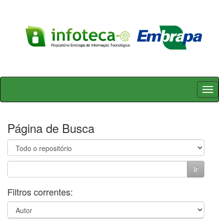
Skip
navigation
Página de Busca
Filtros correntes: