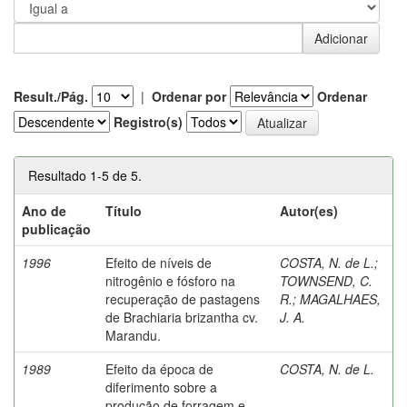
Result./Pág.
|
Ordenar por
Ordenar
Registro(s)
Resultado 1-5 de 5.
Ano de
Título
Autor(es)
publicação
1996
Efeito de níveis de
COSTA, N. de L.
;
nitrogênio e fósforo na
TOWNSEND, C.
recuperação de pastagens
R.
;
MAGALHAES,
de Brachiaria brizantha cv.
J. A.
Marandu.
1989
Efeito da época de
COSTA, N. de L.
diferimento sobre a
produção de forragem e