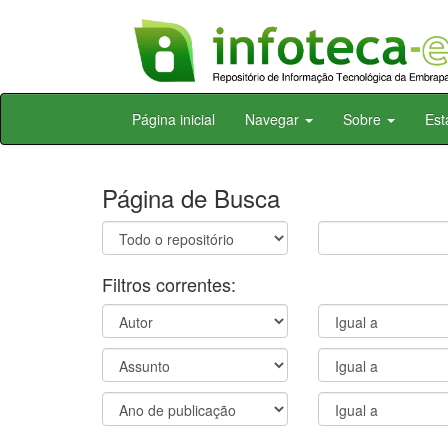
Skip
Página inicial
Navegar
Sobre
Est
navigation
Página de Busca
Filtros correntes: