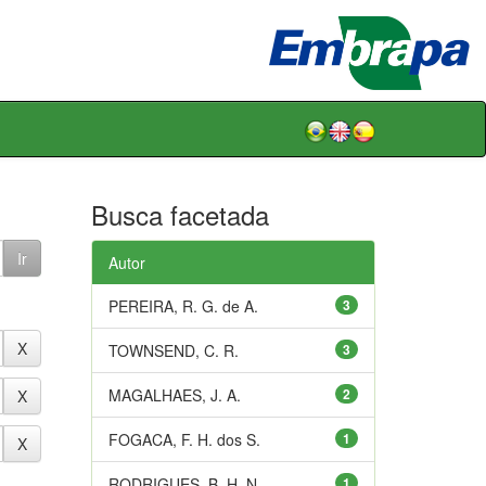
Busca facetada
Autor
PEREIRA, R. G. de A.
3
TOWNSEND, C. R.
3
MAGALHAES, J. A.
2
FOGACA, F. H. dos S.
1
RODRIGUES, B. H. N.
1