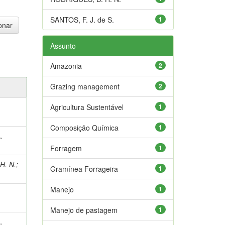
SANTOS, F. J. de S.
1
Assunto
Amazonia
2
Grazing management
2
Agricultura Sustentável
1
Composição Química
1
.
Forragem
1
H. N.
;
Gramínea Forrageira
1
Manejo
1
Manejo de pastagem
1
.