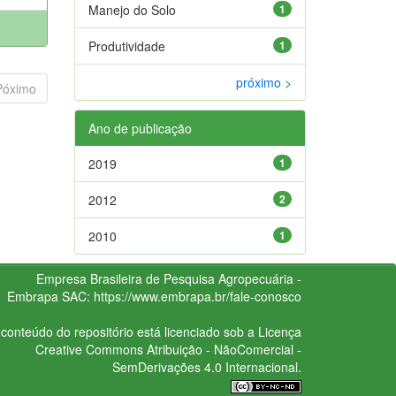
Manejo do Solo
1
Produtividade
1
próximo >
Póximo
Ano de publicação
2019
1
2012
2
2010
1
Empresa Brasileira de Pesquisa Agropecuária -
Embrapa
SAC:
https://www.embrapa.br/fale-conosco
conteúdo do repositório está licenciado sob a Licença
Creative Commons
Atribuição - NãoComercial -
SemDerivações 4.0 Internacional.