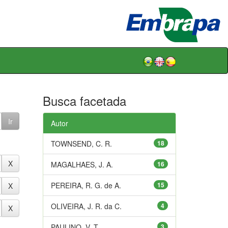
Busca facetada
Autor
TOWNSEND, C. R.
18
MAGALHAES, J. A.
16
PEREIRA, R. G. de A.
15
OLIVEIRA, J. R. da C.
4
PAULINO, V. T.
3