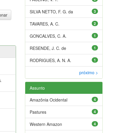
SILVA NETTO, F. G. da
3
TAVARES, A. C.
2
GONCALVES, C. A.
1
RESENDE, J. C. de
1
RODRIGUES, A. N. A.
1
próximo >
.
Assunto
Amazônia Ocidental
4
Pastures
4
Western Amazon
4