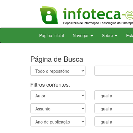
Skip
Página inicial
Navegar
Sobre
Est
navigation
Página de Busca
Filtros correntes: