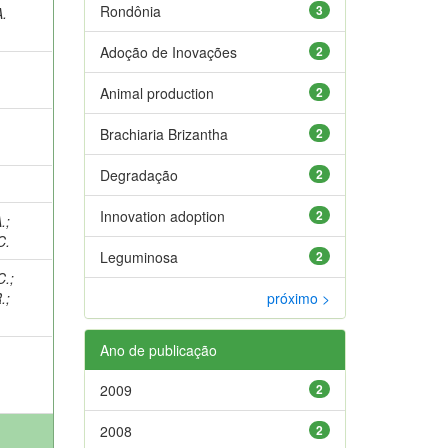
Rondônia
3
A.
Adoção de Inovações
2
Animal production
2
Brachiaria Brizantha
2
Degradação
2
Innovation adoption
2
.
;
C.
Leguminosa
2
C.
;
.
;
próximo >
Ano de publicação
2009
2
2008
2