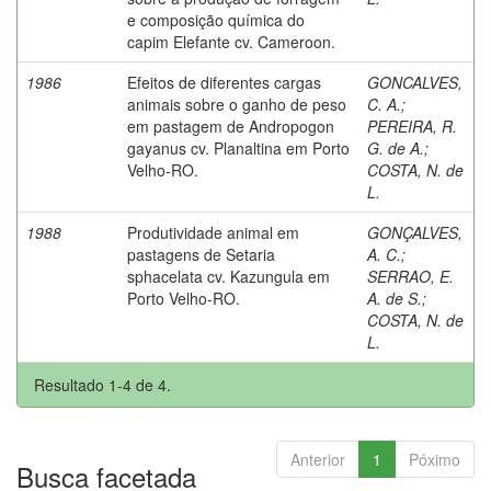
e composição química do
capim Elefante cv. Cameroon.
1986
Efeitos de diferentes cargas
GONCALVES,
animais sobre o ganho de peso
C. A.
;
em pastagem de Andropogon
PEREIRA, R.
gayanus cv. Planaltina em Porto
G. de A.
;
Velho-RO.
COSTA, N. de
L.
1988
Produtividade animal em
GONÇALVES,
pastagens de Setaria
A. C.
;
sphacelata cv. Kazungula em
SERRAO, E.
Porto Velho-RO.
A. de S.
;
COSTA, N. de
L.
Resultado 1-4 de 4.
Anterior
1
Póximo
Busca facetada