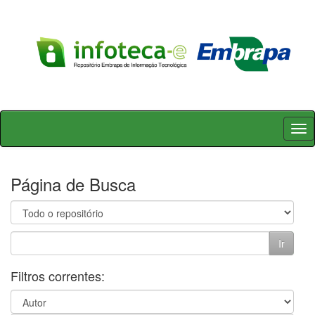
Skip
navigation
Página de Busca
Filtros correntes: