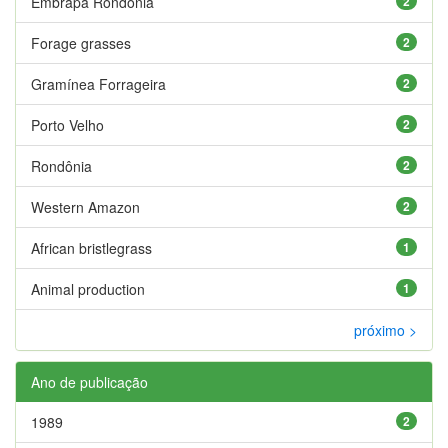
Embrapa Rondônia
2
Forage grasses
2
Gramínea Forrageira
2
Porto Velho
2
Rondônia
2
Western Amazon
2
African bristlegrass
1
Animal production
1
próximo >
Ano de publicação
1989
2