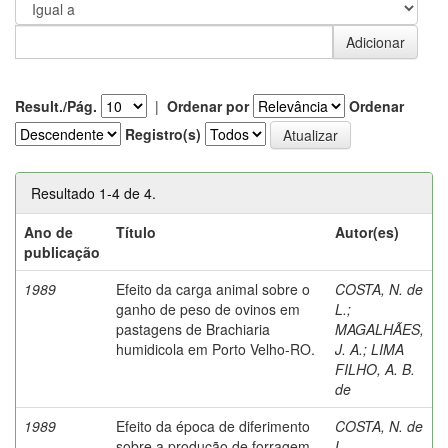
Result./Pág.
|
Ordenar por
Ordenar
Registro(s)
Resultado 1-4 de 4.
Ano de
Título
Autor(es)
publicação
1989
Efeito da carga animal sobre o
COSTA, N. de
ganho de peso de ovinos em
L.
;
pastagens de Brachiaria
MAGALHÃES,
humidicola em Porto Velho-RO.
J. A.
;
LIMA
FILHO, A. B.
de
1989
Efeito da época de diferimento
COSTA, N. de
sobre a produção de forragem
L.