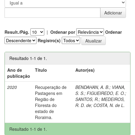
Result./Pág.
|
Ordenar por
Ordenar
Registro(s)
Resultado 1-1 de 1.
Ano de
Título
Autor(es)
publicação
2020
Recuperação de
BENDAHAN, A. B.
;
VIANA,
Pastagens em
S. S.
;
FIGUEIREDO, E. O.
;
Região de
SANTOS, R.
;
MEDEIROS,
Floresta do
R. D. de
;
COSTA, N. de L.
estado de
Roraima.
Resultado 1-1 de 1.