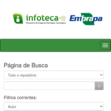
Skip
navigation
Página de Busca
Filtros correntes: