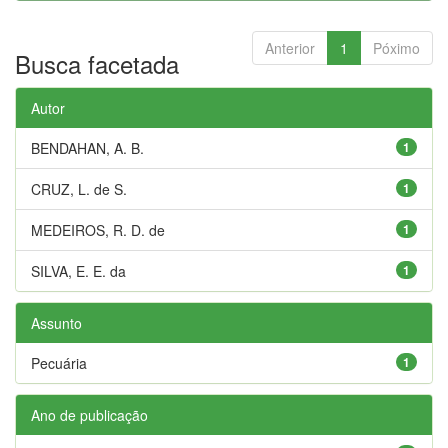
Anterior
1
Póximo
Busca facetada
Autor
BENDAHAN, A. B.
1
CRUZ, L. de S.
1
MEDEIROS, R. D. de
1
SILVA, E. E. da
1
Assunto
Pecuária
1
Ano de publicação