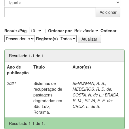
Result./Pág.
|
Ordenar por
Ordenar
Registro(s)
Resultado 1-1 de 1.
Ano de
Título
Autor(es)
publicação
2021
Sistemas de
BENDAHAN, A. B.
;
recuperação de
MEDEIROS, R. D. de
;
pastagens
COSTA, N. de L.
;
BRAGA,
degradadas em
R. M.
;
SILVA, E. E. da
;
São Luiz,
CRUZ, L. de S.
Roraima.
Resultado 1-1 de 1.