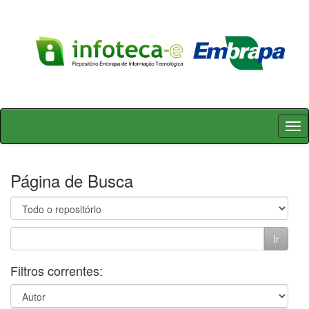
Skip
navigation
Página de Busca
Filtros correntes: