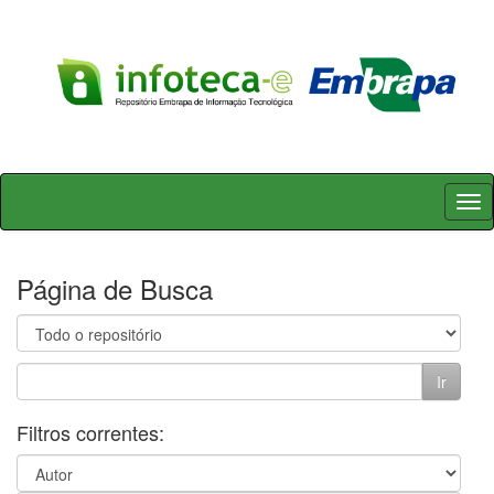
Skip
navigation
Página de Busca
Filtros correntes: