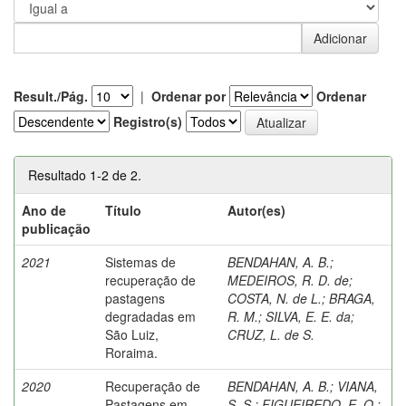
Result./Pág.
|
Ordenar por
Ordenar
Registro(s)
Resultado 1-2 de 2.
Ano de
Título
Autor(es)
publicação
2021
Sistemas de
BENDAHAN, A. B.
;
recuperação de
MEDEIROS, R. D. de
;
pastagens
COSTA, N. de L.
;
BRAGA,
degradadas em
R. M.
;
SILVA, E. E. da
;
São Luiz,
CRUZ, L. de S.
Roraima.
2020
Recuperação de
BENDAHAN, A. B.
;
VIANA,
Pastagens em
S. S.
;
FIGUEIREDO, E. O.
;