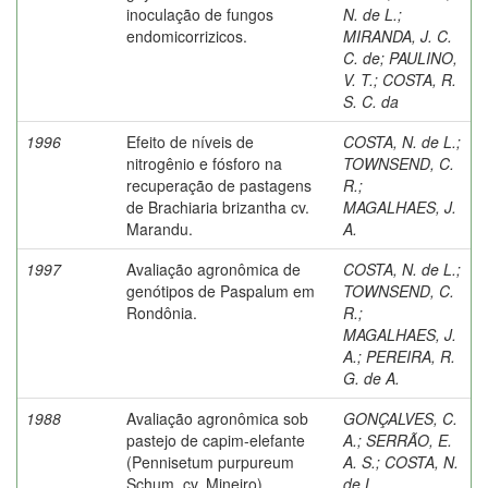
inoculação de fungos
N. de L.
;
endomicorrizicos.
MIRANDA, J. C.
C. de
;
PAULINO,
V. T.
;
COSTA, R.
S. C. da
1996
Efeito de níveis de
COSTA, N. de L.
;
nitrogênio e fósforo na
TOWNSEND, C.
recuperação de pastagens
R.
;
de Brachiaria brizantha cv.
MAGALHAES, J.
Marandu.
A.
1997
Avaliação agronômica de
COSTA, N. de L.
;
genótipos de Paspalum em
TOWNSEND, C.
Rondônia.
R.
;
MAGALHAES, J.
A.
;
PEREIRA, R.
G. de A.
1988
Avaliação agronômica sob
GONÇALVES, C.
pastejo de capim-elefante
A.
;
SERRÃO, E.
(Pennisetum purpureum
A. S.
;
COSTA, N.
Schum. cv. Mineiro)
de L.