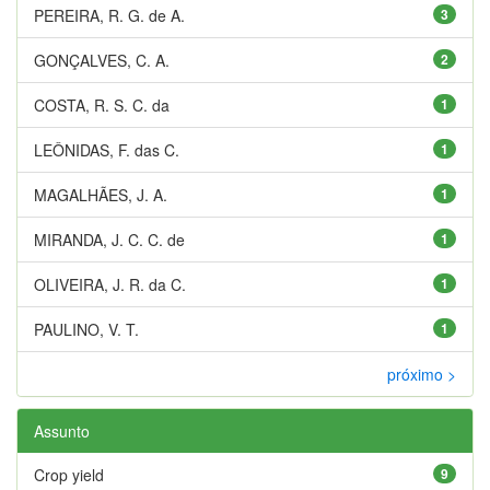
PEREIRA, R. G. de A.
3
GONÇALVES, C. A.
2
COSTA, R. S. C. da
1
LEÔNIDAS, F. das C.
1
MAGALHÃES, J. A.
1
MIRANDA, J. C. C. de
1
OLIVEIRA, J. R. da C.
1
PAULINO, V. T.
1
próximo >
Assunto
Crop yield
9