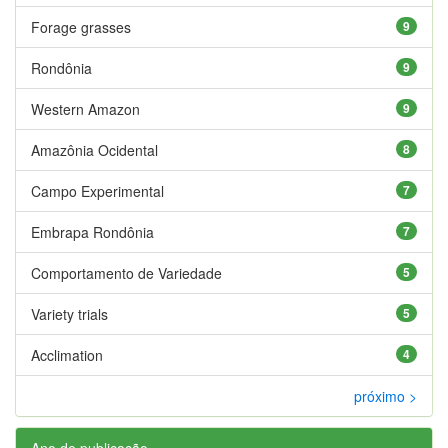
Forage grasses
9
Rondônia
9
Western Amazon
9
Amazônia Ocidental
8
Campo Experimental
7
Embrapa Rondônia
7
Comportamento de Variedade
5
Variety trials
5
Acclimation
4
próximo >
Ano de publicação