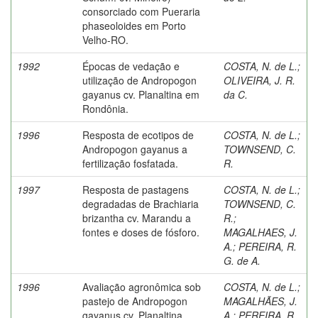
consorciado com Pueraria
phaseoloides em Porto
Velho-RO.
1992
Épocas de vedação e
COSTA, N. de L.
;
utilização de Andropogon
OLIVEIRA, J. R.
gayanus cv. Planaltina em
da C.
Rondônia.
1996
Resposta de ecotipos de
COSTA, N. de L.
;
Andropogon gayanus a
TOWNSEND, C.
fertilização fosfatada.
R.
1997
Resposta de pastagens
COSTA, N. de L.
;
degradadas de Brachiaria
TOWNSEND, C.
brizantha cv. Marandu a
R.
;
fontes e doses de fósforo.
MAGALHAES, J.
A.
;
PEREIRA, R.
G. de A.
1996
Avaliação agronômica sob
COSTA, N. de L.
;
pastejo de Andropogon
MAGALHÃES, J.
gayanus cv. Planaltina
A.
;
PEREIRA, R.