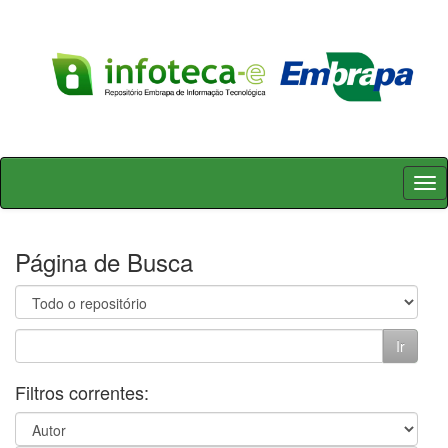
Skip
navigation
Página de Busca
Filtros correntes: