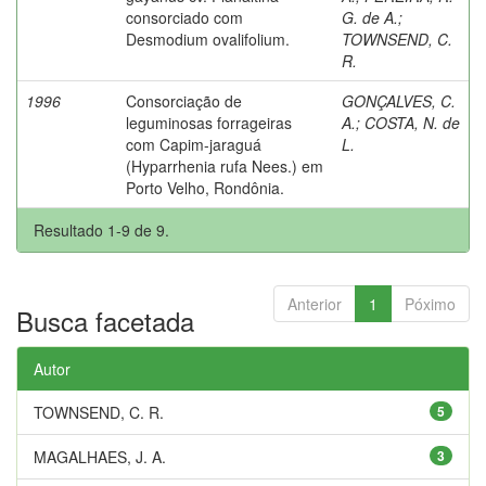
consorciado com
G. de A.
;
Desmodium ovalifolium.
TOWNSEND, C.
R.
1996
Consorciação de
GONÇALVES, C.
leguminosas forrageiras
A.
;
COSTA, N. de
com Capim-jaraguá
L.
(Hyparrhenia rufa Nees.) em
Porto Velho, Rondônia.
Resultado 1-9 de 9.
Anterior
1
Póximo
Busca facetada
Autor
TOWNSEND, C. R.
5
MAGALHAES, J. A.
3