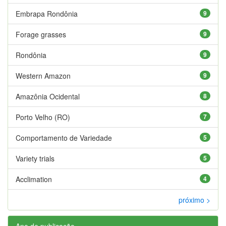
Embrapa Rondônia
9
Forage grasses
9
Rondônia
9
Western Amazon
9
Amazônia Ocidental
8
Porto Velho (RO)
7
Comportamento de Variedade
5
Variety trials
5
Acclimation
4
próximo >
Ano de publicação