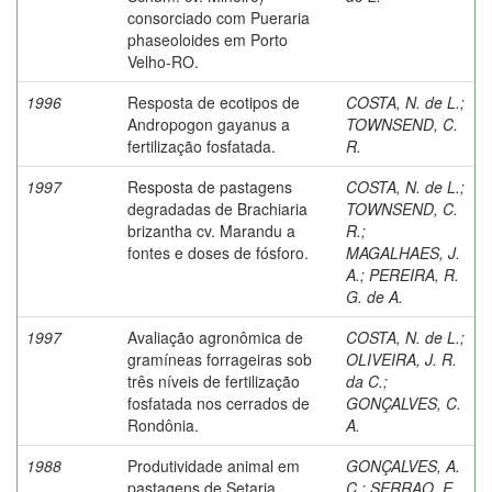
consorciado com Pueraria
phaseoloides em Porto
Velho-RO.
1996
Resposta de ecotipos de
COSTA, N. de L.
;
Andropogon gayanus a
TOWNSEND, C.
fertilização fosfatada.
R.
1997
Resposta de pastagens
COSTA, N. de L.
;
degradadas de Brachiaria
TOWNSEND, C.
brizantha cv. Marandu a
R.
;
fontes e doses de fósforo.
MAGALHAES, J.
A.
;
PEREIRA, R.
G. de A.
1997
Avaliação agronômica de
COSTA, N. de L.
;
gramíneas forrageiras sob
OLIVEIRA, J. R.
três níveis de fertilização
da C.
;
fosfatada nos cerrados de
GONÇALVES, C.
Rondônia.
A.
1988
Produtividade animal em
GONÇALVES, A.
pastagens de Setaria
C.
;
SERRAO, E.