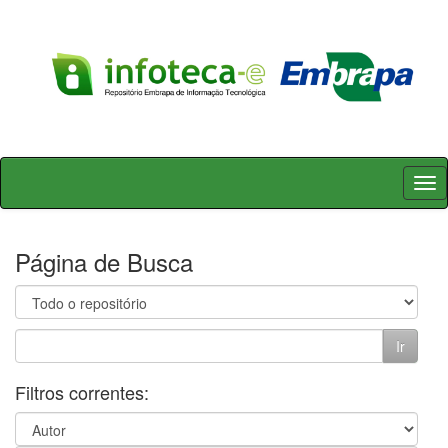
Skip
navigation
Página de Busca
Filtros correntes: