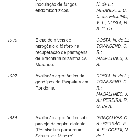
inoculação de fungos
N. de L.
;
endomicorrizicos.
MIRANDA, J. C.
C. de
;
PAULINO,
V. T.
;
COSTA, R.
S. C. da
1996
Efeito de níveis de
COSTA, N. de L.
;
nitrogênio e fósforo na
TOWNSEND, C.
recuperação de pastagens
R.
;
de Brachiaria brizantha cv.
MAGALHAES, J.
Marandu.
A.
1997
Avaliação agronômica de
COSTA, N. de L.
;
genótipos de Paspalum em
TOWNSEND, C.
Rondônia.
R.
;
MAGALHAES, J.
A.
;
PEREIRA, R.
G. de A.
1988
Avaliação agronômica sob
GONÇALVES, C.
pastejo de capim-elefante
A.
;
SERRÃO, E.
(Pennisetum purpureum
A. S.
;
COSTA, N.
Schum. cv. Mineiro)
de L.