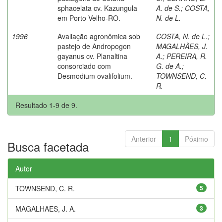
sphacelata cv. Kazungula
A. de S.
;
COSTA,
em Porto Velho-RO.
N. de L.
1996
Avaliação agronômica sob
COSTA, N. de L.
;
pastejo de Andropogon
MAGALHÃES, J.
gayanus cv. Planaltina
A.
;
PEREIRA, R.
consorciado com
G. de A.
;
Desmodium ovalifolium.
TOWNSEND, C.
R.
Resultado 1-9 de 9.
Anterior
1
Póximo
Busca facetada
Autor
TOWNSEND, C. R.
5
MAGALHAES, J. A.
3