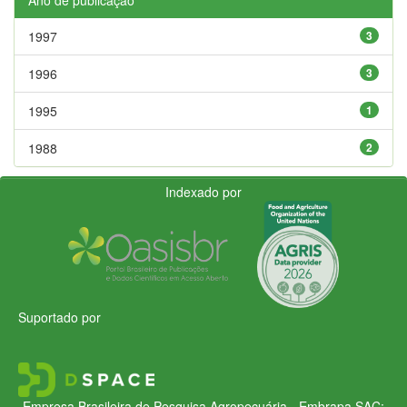
1997
3
1996
3
1995
1
1988
2
Indexado por
Suportado por
Empresa Brasileira de Pesquisa Agropecuária - Embrapa
SAC: