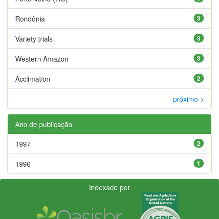
Rondônia
3
Variety trials
3
Western Amazon
3
Acclimation
2
próximo >
Ano de publicação
1997
2
1996
1
Indexado por