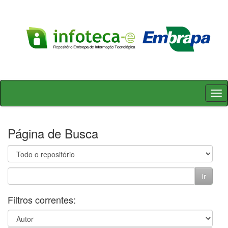
Skip
navigation
Página de Busca
Filtros correntes: