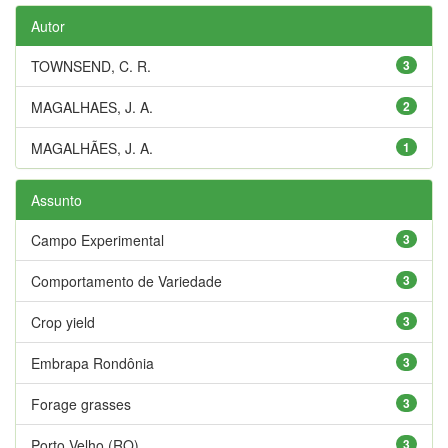
Autor
TOWNSEND, C. R.
3
MAGALHAES, J. A.
2
MAGALHÃES, J. A.
1
Assunto
Campo Experimental
3
Comportamento de Variedade
3
Crop yield
3
Embrapa Rondônia
3
Forage grasses
3
Porto Velho (RO)
3