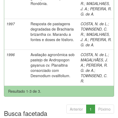
Rondônia.
R.
;
MAGALHAES,
J. A.
;
PEREIRA, R.
G. de A.
1997
Resposta de pastagens
COSTA, N. de L.
;
degradadas de Brachiaria
TOWNSEND, C.
brizantha cv. Marandu a
R.
;
MAGALHAES,
fontes e doses de fósforo.
J. A.
;
PEREIRA, R.
G. de A.
1996
Avaliação agronômica sob
COSTA, N. de L.
;
pastejo de Andropogon
MAGALHÃES, J.
gayanus cv. Planaltina
A.
;
PEREIRA, R.
consorciado com
G. de A.
;
Desmodium ovalifolium.
TOWNSEND, C.
R.
Resultado 1-3 de 3.
Anterior
1
Póximo
Busca facetada