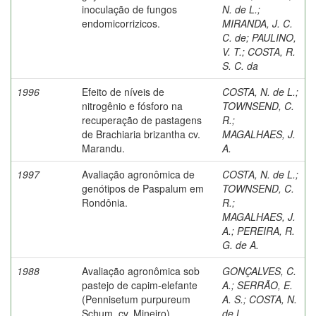
inoculação de fungos
N. de L.
;
endomicorrizicos.
MIRANDA, J. C.
C. de
;
PAULINO,
V. T.
;
COSTA, R.
S. C. da
1996
Efeito de níveis de
COSTA, N. de L.
;
nitrogênio e fósforo na
TOWNSEND, C.
recuperação de pastagens
R.
;
de Brachiaria brizantha cv.
MAGALHAES, J.
Marandu.
A.
1997
Avaliação agronômica de
COSTA, N. de L.
;
genótipos de Paspalum em
TOWNSEND, C.
Rondônia.
R.
;
MAGALHAES, J.
A.
;
PEREIRA, R.
G. de A.
1988
Avaliação agronômica sob
GONÇALVES, C.
pastejo de capim-elefante
A.
;
SERRÃO, E.
(Pennisetum purpureum
A. S.
;
COSTA, N.
Schum. cv. Mineiro)
de L.