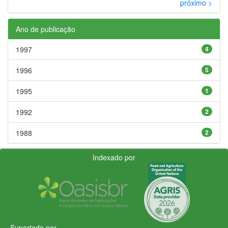
próximo >
Ano de publicação
1997
4
1996
5
1995
1
1992
2
1988
2
Indexado por
Suportado por