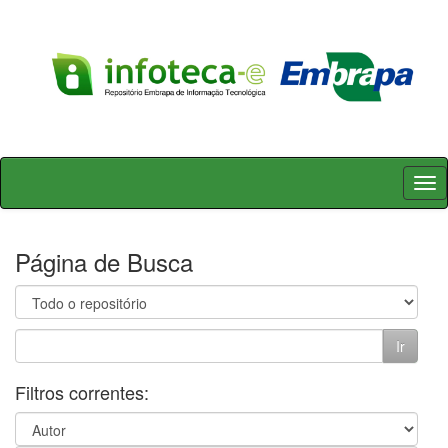
Skip
navigation
Página de Busca
Filtros correntes: