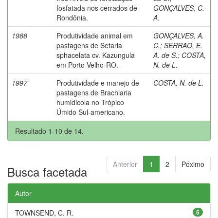
fosfatada nos cerrados de
GONÇALVES, C.
Rondônia.
A.
1988
Produtividade animal em
GONÇALVES, A.
pastagens de Setaria
C.
;
SERRAO, E.
sphacelata cv. Kazungula
A. de S.
;
COSTA,
em Porto Velho-RO.
N. de L.
1997
Produtividade e manejo de
COSTA, N. de L.
pastagens de Brachiaria
humidicola no Trópico
Úmido Sul-americano.
Resultado 1-10 de 14.
Anterior
1
2
Póximo
Busca facetada
Autor
TOWNSEND, C. R.
5