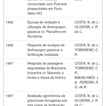
consorciado com Pueraria
phaseoloides em Porto
Velho-RO.
1992
Épocas de vedação e
COSTA, N. de L.
;
utilização de Andropogon
OLIVEIRA, J. R.
gayanus cv. Planaltina em
da C.
Rondônia.
1996
Resposta de ecotipos de
COSTA, N. de L.
;
Andropogon gayanus a
TOWNSEND, C.
fertilização fosfatada.
R.
1997
Resposta de pastagens
COSTA, N. de L.
;
degradadas de Brachiaria
TOWNSEND, C.
brizantha cv. Marandu a
R.
;
fontes e doses de fósforo.
MAGALHAES, J.
A.
;
PEREIRA, R.
G. de A.
1997
Avaliação agronômica de
COSTA, N. de L.
;
gramíneas forrageiras sob
OLIVEIRA, J. R.
três níveis de fertilização
da C.
;