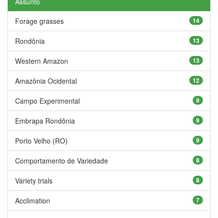
Assunto
Forage grasses
14
Rondônia
13
Western Amazon
13
Amazônia Ocidental
12
Campo Experimental
9
Embrapa Rondônia
9
Porto Velho (RO)
9
Comportamento de Variedade
8
Variety trials
8
Acclimation
7