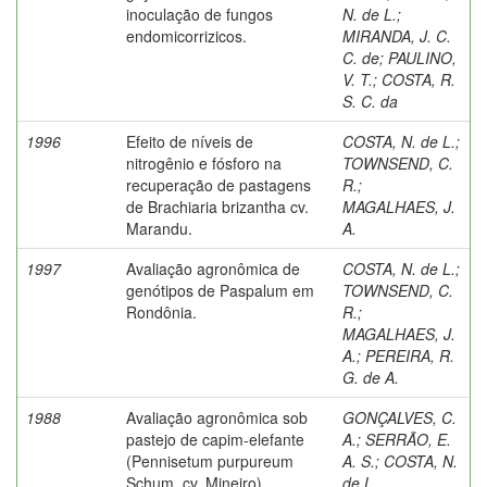
inoculação de fungos
N. de L.
;
endomicorrizicos.
MIRANDA, J. C.
C. de
;
PAULINO,
V. T.
;
COSTA, R.
S. C. da
1996
Efeito de níveis de
COSTA, N. de L.
;
nitrogênio e fósforo na
TOWNSEND, C.
recuperação de pastagens
R.
;
de Brachiaria brizantha cv.
MAGALHAES, J.
Marandu.
A.
1997
Avaliação agronômica de
COSTA, N. de L.
;
genótipos de Paspalum em
TOWNSEND, C.
Rondônia.
R.
;
MAGALHAES, J.
A.
;
PEREIRA, R.
G. de A.
1988
Avaliação agronômica sob
GONÇALVES, C.
pastejo de capim-elefante
A.
;
SERRÃO, E.
(Pennisetum purpureum
A. S.
;
COSTA, N.
Schum. cv. Mineiro)
de L.