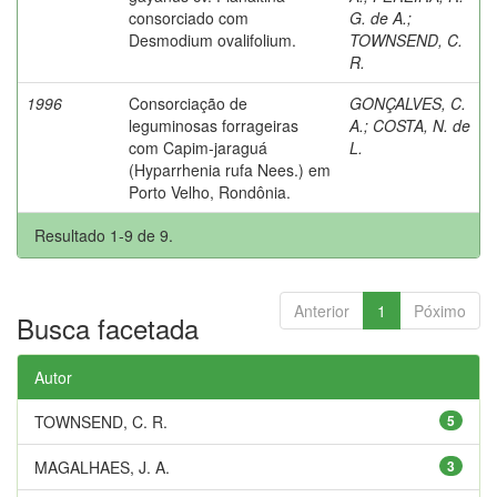
consorciado com
G. de A.
;
Desmodium ovalifolium.
TOWNSEND, C.
R.
1996
Consorciação de
GONÇALVES, C.
leguminosas forrageiras
A.
;
COSTA, N. de
com Capim-jaraguá
L.
(Hyparrhenia rufa Nees.) em
Porto Velho, Rondônia.
Resultado 1-9 de 9.
Anterior
1
Póximo
Busca facetada
Autor
TOWNSEND, C. R.
5
MAGALHAES, J. A.
3