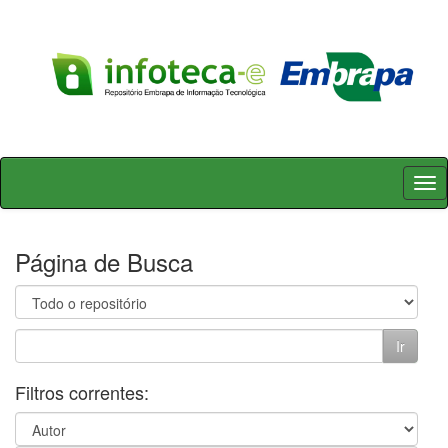
Skip
navigation
Página de Busca
Filtros correntes: