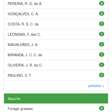
PEREIRA, R. G. de A.
3
GONÇALVES, C. A.
2
COSTA, R. S. C. da
1
LEÔNIDAS, F. das C.
1
MAGALHÃES, J. A.
1
MIRANDA, J. C. C. de
1
OLIVEIRA, J. R. da C.
1
PAULINO, V. T.
1
próximo >
Assunto
Forage grasses
9