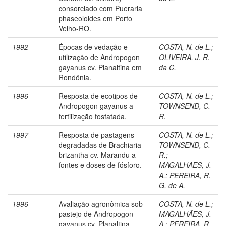
consorciado com Pueraria
phaseoloides em Porto
Velho-RO.
1992
Épocas de vedação e
COSTA, N. de L.
;
utilização de Andropogon
OLIVEIRA, J. R.
gayanus cv. Planaltina em
da C.
Rondônia.
1996
Resposta de ecotipos de
COSTA, N. de L.
;
Andropogon gayanus a
TOWNSEND, C.
fertilização fosfatada.
R.
1997
Resposta de pastagens
COSTA, N. de L.
;
degradadas de Brachiaria
TOWNSEND, C.
brizantha cv. Marandu a
R.
;
fontes e doses de fósforo.
MAGALHAES, J.
A.
;
PEREIRA, R.
G. de A.
1996
Avaliação agronômica sob
COSTA, N. de L.
;
pastejo de Andropogon
MAGALHÃES, J.
gayanus cv. Planaltina
A.
;
PEREIRA, R.