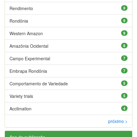
Rendimento
9
Rondônia
9
Western Amazon
9
Amazônia Ocidental
8
Campo Experimental
7
Embrapa Rondônia
7
Comportamento de Variedade
5
Variety trials
5
Acclimation
4
próximo >
Ano de publicação