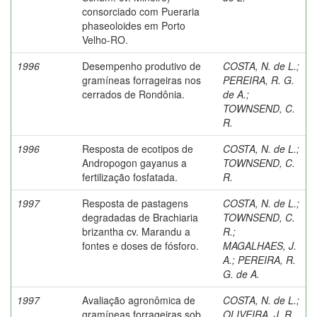
consorciado com Pueraria
phaseoloides em Porto
Velho-RO.
1996
Desempenho produtivo de
COSTA, N. de L.
;
gramíneas forrageiras nos
PEREIRA, R. G.
cerrados de Rondônia.
de A.
;
TOWNSEND, C.
R.
1996
Resposta de ecotipos de
COSTA, N. de L.
;
Andropogon gayanus a
TOWNSEND, C.
fertilização fosfatada.
R.
1997
Resposta de pastagens
COSTA, N. de L.
;
degradadas de Brachiaria
TOWNSEND, C.
brizantha cv. Marandu a
R.
;
fontes e doses de fósforo.
MAGALHAES, J.
A.
;
PEREIRA, R.
G. de A.
1997
Avaliação agronômica de
COSTA, N. de L.
;
gramíneas forrageiras sob
OLIVEIRA, J. R.