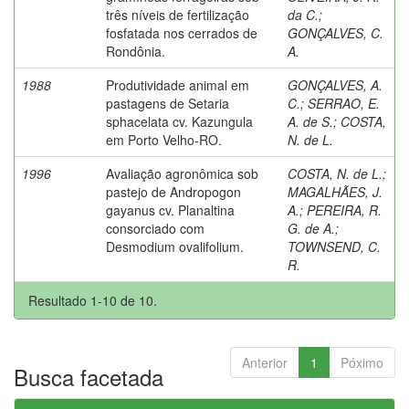
três níveis de fertilização
da C.
;
fosfatada nos cerrados de
GONÇALVES, C.
Rondônia.
A.
1988
Produtividade animal em
GONÇALVES, A.
pastagens de Setaria
C.
;
SERRAO, E.
sphacelata cv. Kazungula
A. de S.
;
COSTA,
em Porto Velho-RO.
N. de L.
1996
Avaliação agronômica sob
COSTA, N. de L.
;
pastejo de Andropogon
MAGALHÃES, J.
gayanus cv. Planaltina
A.
;
PEREIRA, R.
consorciado com
G. de A.
;
Desmodium ovalifolium.
TOWNSEND, C.
R.
Resultado 1-10 de 10.
Anterior
1
Póximo
Busca facetada