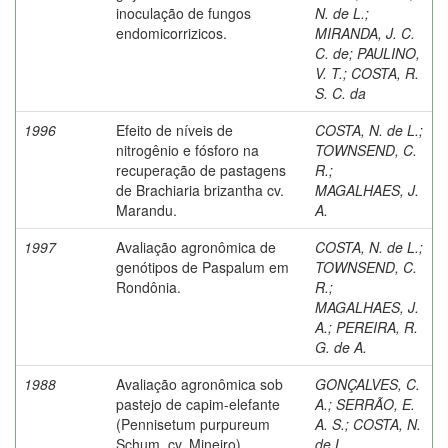
inoculação de fungos
N. de L.
;
endomicorrizicos.
MIRANDA, J. C.
C. de
;
PAULINO,
V. T.
;
COSTA, R.
S. C. da
1996
Efeito de níveis de
COSTA, N. de L.
;
nitrogênio e fósforo na
TOWNSEND, C.
recuperação de pastagens
R.
;
de Brachiaria brizantha cv.
MAGALHAES, J.
Marandu.
A.
1997
Avaliação agronômica de
COSTA, N. de L.
;
genótipos de Paspalum em
TOWNSEND, C.
Rondônia.
R.
;
MAGALHAES, J.
A.
;
PEREIRA, R.
G. de A.
1988
Avaliação agronômica sob
GONÇALVES, C.
pastejo de capim-elefante
A.
;
SERRÃO, E.
(Pennisetum purpureum
A. S.
;
COSTA, N.
Schum. cv. Mineiro)
de L.