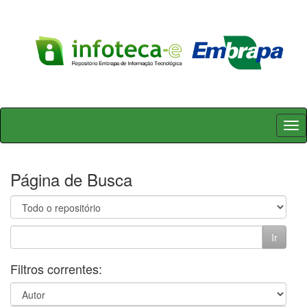
Skip
navigation
Página de Busca
Filtros correntes: