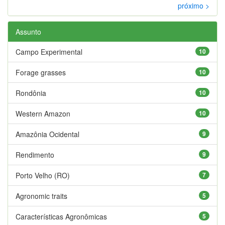
próximo >
Assunto
Campo Experimental
10
Forage grasses
10
Rondônia
10
Western Amazon
10
Amazônia Ocidental
9
Rendimento
9
Porto Velho (RO)
7
Agronomic traits
5
Características Agronômicas
5